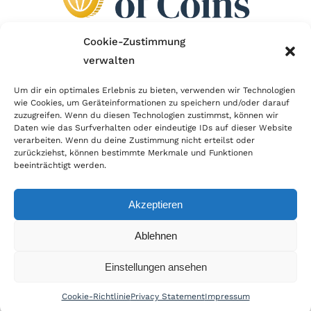
Cookie-Zustimmung
verwalten
Wir sind Mitglied im Händlerbund!
Um dir ein optimales Erlebnis zu bieten, verwenden wir Technologien
Der Händlerbund setzt sich für sicheren und
wie Cookies, um Geräteinformationen zu speichern und/oder darauf
zuzugreifen. Wenn du diesen Technologien zustimmst, können wir
erfolgreichen E-Commerce ein. Auch wir sind wie
Daten wie das Surfverhalten oder eindeutige IDs auf dieser Website
verarbeiten. Wenn du deine Zustimmung nicht erteilst oder
viele Onlineshops im Netz Mitglied im Händlerbund
zurückziehst, können bestimmte Merkmale und Funktionen
und unterstützen fairen Onlinehandel.
beeinträchtigt werden.
Akzeptieren
Ablehnen
© Copyright 2026 | World of Coins |
Impressum
|
Datenschutz
|
Cookie
Einstellungen ansehen
Richtlinie
|
AGB
|
Widerruf
|
Zahlung & Versand
|
Batteriehinweis
Cookie-Richtlinie
Privacy Statement
Impressum