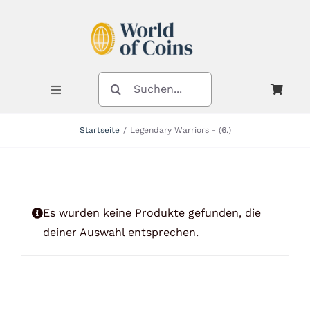
Zum
Inhalt
springen
SUCHE
NACH:
Toggle
Navigation
Startseite
Legendary Warriors - (6.)
Shop
Kategorien
Es wurden keine Produkte gefunden, die
deiner Auswahl entsprechen.
Neuheiten