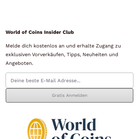
Angebote
Über Uns
World of Coins Insider Club
Melde dich kostenlos an und erhalte Zugang zu
Kontakt
exklusiven Vorverkäufen, Tipps, Neuheiten und
Angeboten.
Mein Konto
Gratis Anmelden
Warenkorb