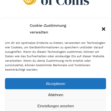
Wir sind Mitglied im Händlerbund!
Cookie-Zustimmung
verwalten
Der Händlerbund setzt sich für sicheren und
erfolgreichen E-Commerce ein. Auch wir sind wie
Um dir ein optimales Erlebnis zu bieten, verwenden wir Technologien
wie Cookies, um Geräteinformationen zu speichern und/oder darauf
viele Onlineshops im Netz Mitglied im Händlerbund
zuzugreifen. Wenn du diesen Technologien zustimmst, können wir
und unterstützen fairen Onlinehandel.
Daten wie das Surfverhalten oder eindeutige IDs auf dieser Website
verarbeiten. Wenn du deine Zustimmung nicht erteilst oder
zurückziehst, können bestimmte Merkmale und Funktionen
beeinträchtigt werden.
Akzeptieren
© Copyright 2026 | World of Coins |
Impressum
|
Datenschutz
|
Cookie
Ablehnen
Richtlinie
|
AGB
|
Widerruf
|
Zahlung & Versand
|
Batteriehinweis
Einstellungen ansehen