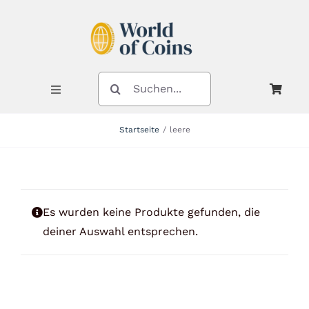
Zum
Inhalt
springen
SUCHE
NACH:
Toggle
Navigation
Startseite
leere
Shop
Kategorien
Es wurden keine Produkte gefunden, die
deiner Auswahl entsprechen.
Neuheiten