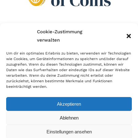
Wir sind Mitglied im Händlerbund!
Cookie-Zustimmung
verwalten
Der Händlerbund setzt sich für sicheren und
erfolgreichen E-Commerce ein. Auch wir sind wie
Um dir ein optimales Erlebnis zu bieten, verwenden wir Technologien
wie Cookies, um Geräteinformationen zu speichern und/oder darauf
viele Onlineshops im Netz Mitglied im Händlerbund
zuzugreifen. Wenn du diesen Technologien zustimmst, können wir
und unterstützen fairen Onlinehandel.
Daten wie das Surfverhalten oder eindeutige IDs auf dieser Website
verarbeiten. Wenn du deine Zustimmung nicht erteilst oder
zurückziehst, können bestimmte Merkmale und Funktionen
beeinträchtigt werden.
Akzeptieren
© Copyright 2026 | World of Coins |
Impressum
|
Datenschutz
|
Cookie
Ablehnen
Richtlinie
|
AGB
|
Widerruf
|
Zahlung & Versand
|
Batteriehinweis
Einstellungen ansehen