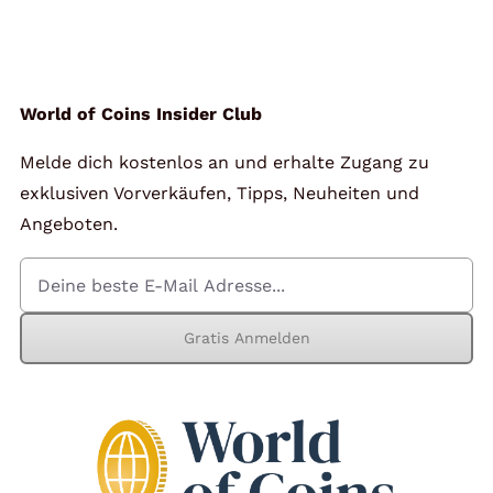
Angebote
Über Uns
World of Coins Insider Club
Melde dich kostenlos an und erhalte Zugang zu
Kontakt
exklusiven Vorverkäufen, Tipps, Neuheiten und
Angeboten.
Mein Konto
Gratis Anmelden
Warenkorb