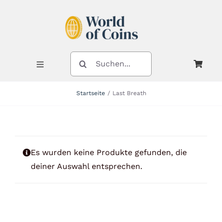
Zum
Inhalt
springen
SUCHE
NACH:
Toggle
Navigation
Startseite
Last Breath
Shop
Kategorien
Es wurden keine Produkte gefunden, die
deiner Auswahl entsprechen.
Neuheiten