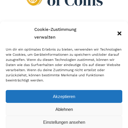
Wir sind Mitglied im Händlerbund!
Cookie-Zustimmung
verwalten
Der Händlerbund setzt sich für sicheren und
erfolgreichen E-Commerce ein. Auch wir sind wie
Um dir ein optimales Erlebnis zu bieten, verwenden wir Technologien
wie Cookies, um Geräteinformationen zu speichern und/oder darauf
viele Onlineshops im Netz Mitglied im Händlerbund
zuzugreifen. Wenn du diesen Technologien zustimmst, können wir
und unterstützen fairen Onlinehandel.
Daten wie das Surfverhalten oder eindeutige IDs auf dieser Website
verarbeiten. Wenn du deine Zustimmung nicht erteilst oder
zurückziehst, können bestimmte Merkmale und Funktionen
beeinträchtigt werden.
Akzeptieren
© Copyright 2026 | World of Coins |
Impressum
|
Datenschutz
|
Cookie
Ablehnen
Richtlinie
|
AGB
|
Widerruf
|
Zahlung & Versand
|
Batteriehinweis
Einstellungen ansehen