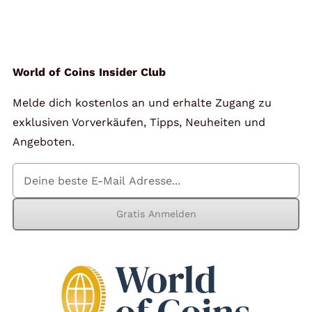
Angebote
Über Uns
World of Coins Insider Club
Melde dich kostenlos an und erhalte Zugang zu
Kontakt
exklusiven Vorverkäufen, Tipps, Neuheiten und
Angeboten.
Mein Konto
Gratis Anmelden
Warenkorb