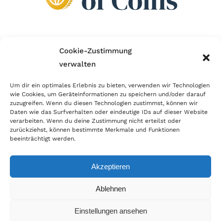
Wir sind Mitglied im Händlerbund!
Cookie-Zustimmung
verwalten
Der Händlerbund setzt sich für sicheren und
erfolgreichen E-Commerce ein. Auch wir sind wie
Um dir ein optimales Erlebnis zu bieten, verwenden wir Technologien
wie Cookies, um Geräteinformationen zu speichern und/oder darauf
viele Onlineshops im Netz Mitglied im Händlerbund
zuzugreifen. Wenn du diesen Technologien zustimmst, können wir
und unterstützen fairen Onlinehandel.
Daten wie das Surfverhalten oder eindeutige IDs auf dieser Website
verarbeiten. Wenn du deine Zustimmung nicht erteilst oder
zurückziehst, können bestimmte Merkmale und Funktionen
beeinträchtigt werden.
Akzeptieren
© Copyright 2026 | World of Coins |
Impressum
|
Datenschutz
|
Cookie
Ablehnen
Richtlinie
|
AGB
|
Widerruf
|
Zahlung & Versand
|
Batteriehinweis
Einstellungen ansehen