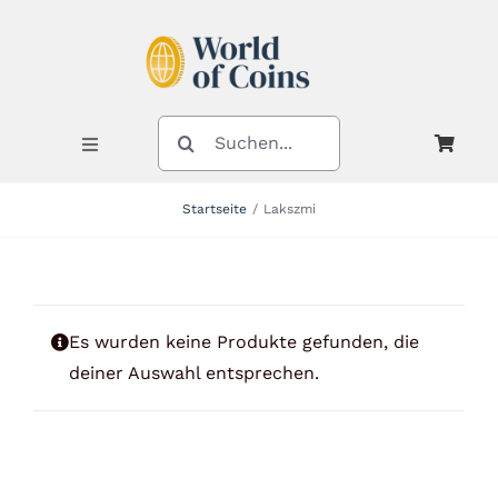
Zum
Inhalt
springen
SUCHE
NACH:
Toggle
Navigation
Startseite
Lakszmi
Shop
Kategorien
Es wurden keine Produkte gefunden, die
deiner Auswahl entsprechen.
Neuheiten