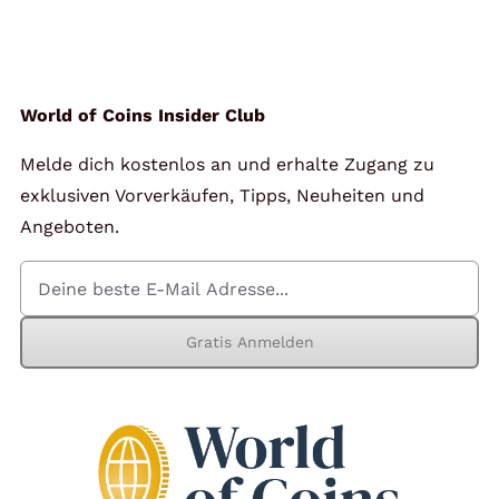
Angebote
Über Uns
World of Coins Insider Club
Melde dich kostenlos an und erhalte Zugang zu
Kontakt
exklusiven Vorverkäufen, Tipps, Neuheiten und
Angeboten.
Mein Konto
Gratis Anmelden
Warenkorb