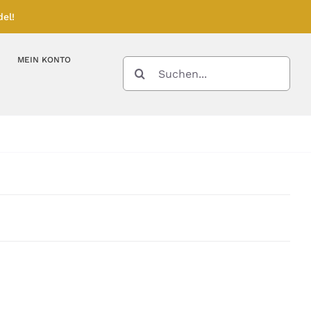
el!
MEIN KONTO
SUCHE
NACH:
Kupferbarren
Kupfermünzen
Feinunze – Größen
Feinunze – Größen
Gramm – Größen