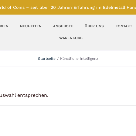
rld of Coins – seit über 20 Jahren Erfahrung im Edelmetall Hand
RIEN
NEUHEITEN
ANGEBOTE
ÜBER UNS
KONTAKT
WARENKORB
Silberbarren
Silbermünzen
Startseite
Künstliche Intelligenz
Feinunze – Größen
Feinunze – Größen
1 oz
1 bis 50 g
Gramm – Größen
100 bis 1000 g
Auswahl entsprechen.
Farbmünzen
Münzbarren
Platin
Andere Metalle