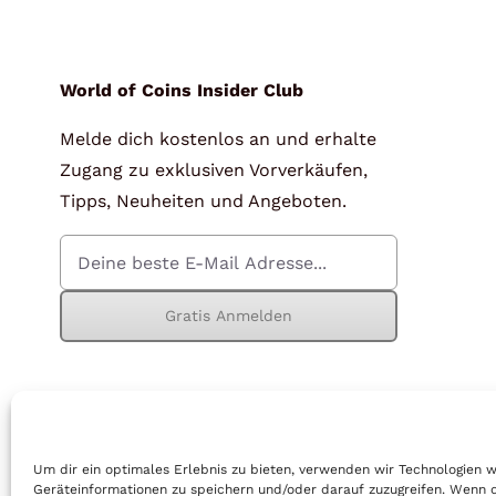
für Barren und Blister
Lupen
Münzkapseln
für Banknoten
World of Coins Insider Club
Melde dich kostenlos an und erhalte
Münzkoffer
Handschuhe
Zugang zu exklusiven Vorverkäufen,
Münzboxen
Prüfgeräte / -säuren
Tipps, Neuheiten und Angeboten.
Münzständer
Reinigung
Sammelalben
Sonstiges
Gratis Anmelden
© Copyright 2026 | World of Coins |
Impressum
|
Datenschutz
|
Cook
Um dir ein optimales Erlebnis zu bieten, verwenden wir Technologien 
Geräteinformationen zu speichern und/oder darauf zuzugreifen. Wenn 