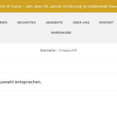
rld of Coins – seit über 20 Jahren Erfahrung im Edelmetall Hand
RIEN
NEUHEITEN
ANGEBOTE
ÜBER UNS
KONTAKT
WARENKORB
Silberbarren
Silbermünzen
Startseite
Kriegsschiff
Feinunze – Größen
Feinunze – Größen
1 oz
1 bis 50 g
Gramm – Größen
100 bis 1000 g
Auswahl entsprechen.
Farbmünzen
Münzbarren
Platin
Andere Metalle