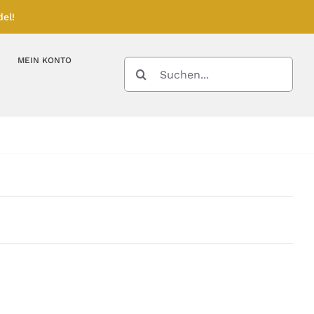
el!
MEIN KONTO
SUCHE
NACH:
Kupferbarren
Kupfermünzen
Feinunze – Größen
Feinunze – Größen
Gramm – Größen