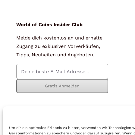
für Barren und Blister
Lupen
Münzkapseln
für Banknoten
World of Coins Insider Club
Melde dich kostenlos an und erhalte
Münzkoffer
Handschuhe
Zugang zu exklusiven Vorverkäufen,
Münzboxen
Prüfgeräte / -säuren
Tipps, Neuheiten und Angeboten.
Münzständer
Reinigung
Sammelalben
Sonstiges
Gratis Anmelden
© Copyright 2026 | World of Coins |
Impressum
|
Datenschutz
|
Cook
Um dir ein optimales Erlebnis zu bieten, verwenden wir Technologien 
Geräteinformationen zu speichern und/oder darauf zuzugreifen. Wenn 