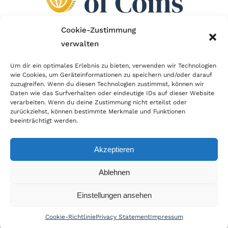
Cookie-Zustimmung
verwalten
Wir sind Mitglied im Händlerbund!
Um dir ein optimales Erlebnis zu bieten, verwenden wir Technologien
wie Cookies, um Geräteinformationen zu speichern und/oder darauf
Der Händlerbund setzt sich für sicheren und
zuzugreifen. Wenn du diesen Technologien zustimmst, können wir
erfolgreichen E-Commerce ein. Auch wir sind wie
Daten wie das Surfverhalten oder eindeutige IDs auf dieser Website
verarbeiten. Wenn du deine Zustimmung nicht erteilst oder
viele Onlineshops im Netz Mitglied im Händlerbund
zurückziehst, können bestimmte Merkmale und Funktionen
und unterstützen fairen Onlinehandel.
beeinträchtigt werden.
Akzeptieren
Ablehnen
© Copyright 2026 | World of Coins |
Impressum
|
Datenschutz
|
Cookie
Einstellungen ansehen
Richtlinie
|
AGB
|
Widerruf
|
Zahlung & Versand
|
Batteriehinweis
Cookie-Richtlinie
Privacy Statement
Impressum