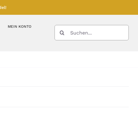
el!
MEIN KONTO
SUCHE
NACH:
Kupferbarren
Kupfermünzen
Feinunze – Größen
Feinunze – Größen
Gramm – Größen