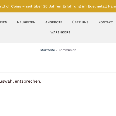
rld of Coins – seit über 20 Jahren Erfahrung im Edelmetall Hand
RIEN
NEUHEITEN
ANGEBOTE
ÜBER UNS
KONTAKT
WARENKORB
Silberbarren
Silbermünzen
Startseite
Kommunion
Feinunze – Größen
Feinunze – Größen
1 oz
1 bis 50 g
Gramm – Größen
100 bis 1000 g
Auswahl entsprechen.
Farbmünzen
Münzbarren
Platin
Andere Metalle