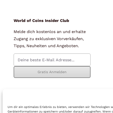
für Barren und Blister
Lupen
Münzkapseln
für Banknoten
World of Coins Insider Club
Melde dich kostenlos an und erhalte
Münzkoffer
Handschuhe
Zugang zu exklusiven Vorverkäufen,
Münzboxen
Prüfgeräte / -säuren
Tipps, Neuheiten und Angeboten.
Münzständer
Reinigung
Sammelalben
Sonstiges
Gratis Anmelden
© Copyright 2026 | World of Coins |
Impressum
|
Datenschutz
|
Cook
Um dir ein optimales Erlebnis zu bieten, verwenden wir Technologien 
Geräteinformationen zu speichern und/oder darauf zuzugreifen. Wenn 