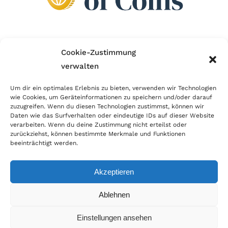
Wir sind Mitglied im Händlerbund!
Cookie-Zustimmung
verwalten
Der Händlerbund setzt sich für sicheren und
erfolgreichen E-Commerce ein. Auch wir sind wie
Um dir ein optimales Erlebnis zu bieten, verwenden wir Technologien
wie Cookies, um Geräteinformationen zu speichern und/oder darauf
viele Onlineshops im Netz Mitglied im Händlerbund
zuzugreifen. Wenn du diesen Technologien zustimmst, können wir
und unterstützen fairen Onlinehandel.
Daten wie das Surfverhalten oder eindeutige IDs auf dieser Website
verarbeiten. Wenn du deine Zustimmung nicht erteilst oder
zurückziehst, können bestimmte Merkmale und Funktionen
beeinträchtigt werden.
Akzeptieren
© Copyright 2026 | World of Coins |
Impressum
|
Datenschutz
|
Cookie
Ablehnen
Richtlinie
|
AGB
|
Widerruf
|
Zahlung & Versand
|
Batteriehinweis
Einstellungen ansehen