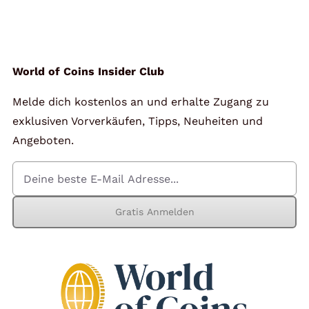
Angebote
Über Uns
World of Coins Insider Club
Melde dich kostenlos an und erhalte Zugang zu
Kontakt
exklusiven Vorverkäufen, Tipps, Neuheiten und
Angeboten.
Mein Konto
Gratis Anmelden
Warenkorb