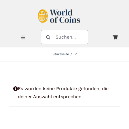
Zum
Inhalt
springen
SUCHE
NACH:
Toggle
Navigation
Startseite
IV
Shop
Kategorien
Es wurden keine Produkte gefunden, die
deiner Auswahl entsprechen.
Neuheiten