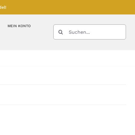
el!
MEIN KONTO
SUCHE
NACH:
Kupferbarren
Kupfermünzen
Feinunze – Größen
Feinunze – Größen
Gramm – Größen