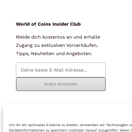
für Barren und Blister
Lupen
Münzkapseln
für Banknoten
World of Coins Insider Club
Melde dich kostenlos an und erhalte
Münzkoffer
Handschuhe
Zugang zu exklusiven Vorverkäufen,
Münzboxen
Prüfgeräte / -säuren
Tipps, Neuheiten und Angeboten.
Münzständer
Reinigung
Sammelalben
Sonstiges
Gratis Anmelden
© Copyright 2026 | World of Coins |
Impressum
|
Datenschutz
|
Cook
Um dir ein optimales Erlebnis zu bieten, verwenden wir Technologien 
Geräteinformationen zu speichern und/oder darauf zuzugreifen. Wenn 