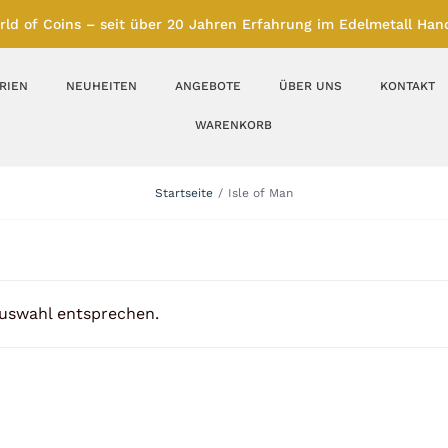
rld of Coins – seit über 20 Jahren Erfahrung im Edelmetall Hand
RIEN
NEUHEITEN
ANGEBOTE
ÜBER UNS
KONTAKT
WARENKORB
Silberbarren
Silbermünzen
Startseite
Isle of Man
Feinunze – Größen
Feinunze – Größen
1 oz
1 bis 50 g
Gramm – Größen
100 bis 1000 g
Auswahl entsprechen.
Farbmünzen
Münzbarren
Platin
Andere Metalle