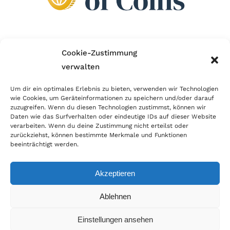
Wir sind Mitglied im Händlerbund!
Cookie-Zustimmung
verwalten
Der Händlerbund setzt sich für sicheren und
erfolgreichen E-Commerce ein. Auch wir sind wie
Um dir ein optimales Erlebnis zu bieten, verwenden wir Technologien
wie Cookies, um Geräteinformationen zu speichern und/oder darauf
viele Onlineshops im Netz Mitglied im Händlerbund
zuzugreifen. Wenn du diesen Technologien zustimmst, können wir
und unterstützen fairen Onlinehandel.
Daten wie das Surfverhalten oder eindeutige IDs auf dieser Website
verarbeiten. Wenn du deine Zustimmung nicht erteilst oder
zurückziehst, können bestimmte Merkmale und Funktionen
beeinträchtigt werden.
Akzeptieren
© Copyright 2026 | World of Coins |
Impressum
|
Datenschutz
|
Cookie
Ablehnen
Richtlinie
|
AGB
|
Widerruf
|
Zahlung & Versand
|
Batteriehinweis
Einstellungen ansehen