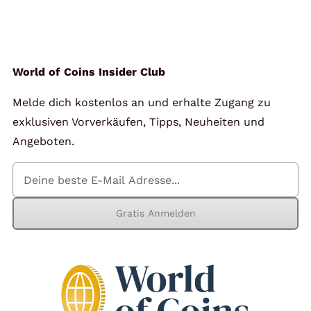
Angebote
Über Uns
World of Coins Insider Club
Melde dich kostenlos an und erhalte Zugang zu
Kontakt
exklusiven Vorverkäufen, Tipps, Neuheiten und
Angeboten.
Mein Konto
Gratis Anmelden
Warenkorb