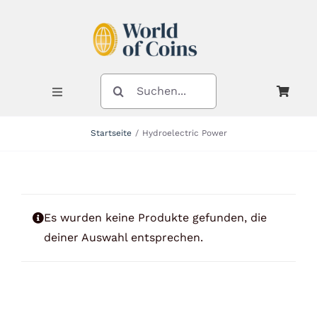
Zum
Inhalt
springen
SUCHE
NACH:
Toggle
Navigation
Startseite
Hydroelectric Power
Shop
Kategorien
Es wurden keine Produkte gefunden, die
deiner Auswahl entsprechen.
Neuheiten