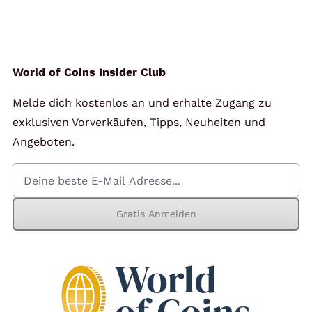
Angebote
Über Uns
World of Coins Insider Club
Melde dich kostenlos an und erhalte Zugang zu
Kontakt
exklusiven Vorverkäufen, Tipps, Neuheiten und
Angeboten.
Mein Konto
Gratis Anmelden
Warenkorb