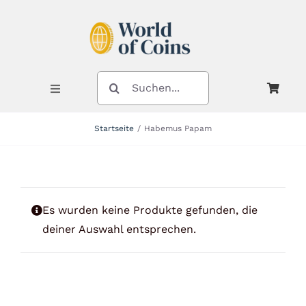
Zum
Inhalt
springen
SUCHE
NACH:
Toggle
Navigation
Startseite
Habemus Papam
Shop
Kategorien
Es wurden keine Produkte gefunden, die
deiner Auswahl entsprechen.
Neuheiten