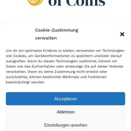
Wir sind Mitglied im Händlerbund!
Cookie-Zustimmung
verwalten
Der Händlerbund setzt sich für sicheren und
erfolgreichen E-Commerce ein. Auch wir sind wie
Um dir ein optimales Erlebnis zu bieten, verwenden wir Technologien
wie Cookies, um Geräteinformationen zu speichern und/oder darauf
viele Onlineshops im Netz Mitglied im Händlerbund
zuzugreifen. Wenn du diesen Technologien zustimmst, können wir
und unterstützen fairen Onlinehandel.
Daten wie das Surfverhalten oder eindeutige IDs auf dieser Website
verarbeiten. Wenn du deine Zustimmung nicht erteilst oder
zurückziehst, können bestimmte Merkmale und Funktionen
beeinträchtigt werden.
Akzeptieren
© Copyright 2021 | World of Coins |
Impressum
|
Datenschutz
|
Cookie
Ablehnen
Richtlinie
|
AGB
|
Widerruf
|
Zahlung & Versand
|
Batteriehinweis
Einstellungen ansehen