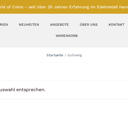
rld of Coins – seit über 20 Jahren Erfahrung im Edelmetall Hand
RIEN
NEUHEITEN
ANGEBOTE
ÜBER UNS
KONTAKT
WARENKORB
Silberbarren
Silbermünzen
Startseite
Gullweig
Feinunze – Größen
Feinunze – Größen
1 oz
1 bis 50 g
Gramm – Größen
100 bis 1000 g
Auswahl entsprechen.
Farbmünzen
Münzbarren
Platin
Andere Metalle