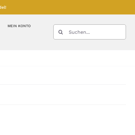
el!
MEIN KONTO
SUCHE
NACH:
Kupferbarren
Kupfermünzen
Feinunze – Größen
Feinunze – Größen
Gramm – Größen