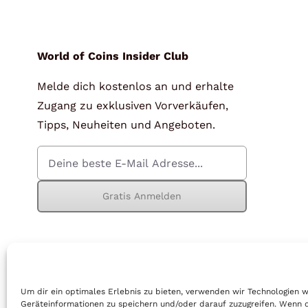
für Barren und Blister
Lupen
Münzkapseln
für Banknoten
World of Coins Insider Club
Melde dich kostenlos an und erhalte
Münzkoffer
Handschuhe
Zugang zu exklusiven Vorverkäufen,
Münzboxen
Prüfgeräte / -säuren
Tipps, Neuheiten und Angeboten.
Münzständer
Reinigung
Sammelalben
Sonstiges
Gratis Anmelden
© Copyright 2026 | World of Coins |
Impressum
|
Datenschutz
|
Cook
Um dir ein optimales Erlebnis zu bieten, verwenden wir Technologien 
Geräteinformationen zu speichern und/oder darauf zuzugreifen. Wenn 