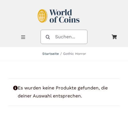
Zum
Inhalt
springen
SUCHE
NACH:
Toggle
Navigation
Startseite
Gothic Horror
Shop
Kategorien
Es wurden keine Produkte gefunden, die
deiner Auswahl entsprechen.
Neuheiten