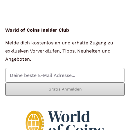
Angebote
Über Uns
World of Coins Insider Club
Melde dich kostenlos an und erhalte Zugang zu
Kontakt
exklusiven Vorverkäufen, Tipps, Neuheiten und
Angeboten.
Mein Konto
Gratis Anmelden
Warenkorb