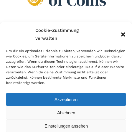
Wir sind Mitglied im Händlerbund!
Cookie-Zustimmung
verwalten
Der Händlerbund setzt sich für sicheren und
erfolgreichen E-Commerce ein. Auch wir sind wie
Um dir ein optimales Erlebnis zu bieten, verwenden wir Technologien
wie Cookies, um Geräteinformationen zu speichern und/oder darauf
viele Onlineshops im Netz Mitglied im Händlerbund
zuzugreifen. Wenn du diesen Technologien zustimmst, können wir
und unterstützen fairen Onlinehandel.
Daten wie das Surfverhalten oder eindeutige IDs auf dieser Website
verarbeiten. Wenn du deine Zustimmung nicht erteilst oder
zurückziehst, können bestimmte Merkmale und Funktionen
beeinträchtigt werden.
Akzeptieren
© Copyright 2021 | World of Coins |
Impressum
|
Datenschutz
|
Cookie
Ablehnen
Richtlinie
|
AGB
|
Widerruf
|
Zahlung & Versand
|
Batteriehinweis
Einstellungen ansehen