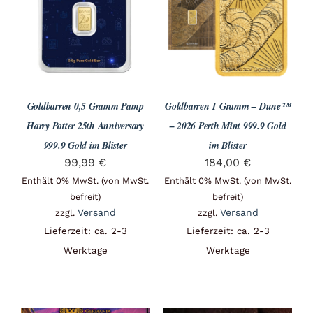
Angebote
Über Uns
Goldbarren 0,5 Gramm Pamp
Goldbarren 1 Gramm – Dune™
Kontakt
Harry Potter 25th Anniversary
– 2026 Perth Mint 999.9 Gold
999.9 Gold im Blister
im Blister
99,99
€
184,00
€
Mein Konto
Enthält 0% MwSt. (von MwSt.
Enthält 0% MwSt. (von MwSt.
befreit)
befreit)
Versand
Versand
zzgl.
zzgl.
Lieferzeit: ca. 2-3
Lieferzeit: ca. 2-3
Warenkorb
Werktage
Werktage