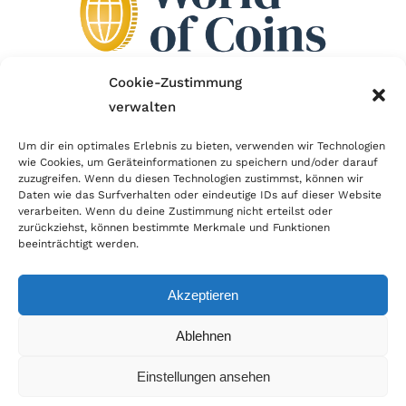
Cookie-Zustimmung
verwalten
Wir sind Mitglied im Händlerbund!
Um dir ein optimales Erlebnis zu bieten, verwenden wir Technologien
Der Händlerbund setzt sich für sicheren und
wie Cookies, um Geräteinformationen zu speichern und/oder darauf
zuzugreifen. Wenn du diesen Technologien zustimmst, können wir
erfolgreichen E-Commerce ein. Auch wir sind wie
Daten wie das Surfverhalten oder eindeutige IDs auf dieser Website
verarbeiten. Wenn du deine Zustimmung nicht erteilst oder
viele Onlineshops im Netz Mitglied im Händlerbund
zurückziehst, können bestimmte Merkmale und Funktionen
und unterstützen fairen Onlinehandel.
beeinträchtigt werden.
Akzeptieren
Ablehnen
© Copyright 2026 | World of Coins |
Impressum
|
Datenschutz
|
Cookie
Einstellungen ansehen
Richtlinie
|
AGB
|
Widerruf
|
Zahlung & Versand
|
Batteriehinweis