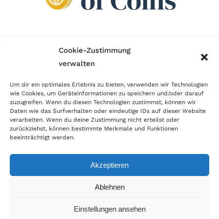
Wir sind Mitglied im Händlerbund!
Cookie-Zustimmung
verwalten
Der Händlerbund setzt sich für sicheren und
erfolgreichen E-Commerce ein. Auch wir sind wie
Um dir ein optimales Erlebnis zu bieten, verwenden wir Technologien
wie Cookies, um Geräteinformationen zu speichern und/oder darauf
viele Onlineshops im Netz Mitglied im Händlerbund
zuzugreifen. Wenn du diesen Technologien zustimmst, können wir
und unterstützen fairen Onlinehandel.
Daten wie das Surfverhalten oder eindeutige IDs auf dieser Website
verarbeiten. Wenn du deine Zustimmung nicht erteilst oder
zurückziehst, können bestimmte Merkmale und Funktionen
beeinträchtigt werden.
Akzeptieren
© Copyright 2026 | World of Coins |
Impressum
|
Datenschutz
|
Cookie
Ablehnen
Richtlinie
|
AGB
|
Widerruf
|
Zahlung & Versand
|
Batteriehinweis
Einstellungen ansehen