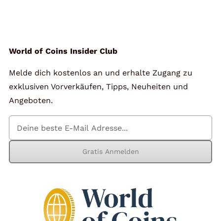
Angebote
Über Uns
World of Coins Insider Club
Melde dich kostenlos an und erhalte Zugang zu
Kontakt
exklusiven Vorverkäufen, Tipps, Neuheiten und
Angeboten.
Mein Konto
Gratis Anmelden
Warenkorb