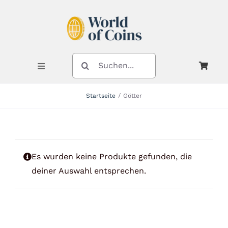
Zum
Inhalt
springen
SUCHE
NACH:
Toggle
Navigation
Startseite
Götter
Shop
Kategorien
Es wurden keine Produkte gefunden, die
deiner Auswahl entsprechen.
Neuheiten