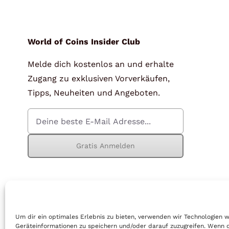
für Barren und Blister
Lupen
Münzkapseln
für Banknoten
World of Coins Insider Club
Melde dich kostenlos an und erhalte
Münzkoffer
Handschuhe
Zugang zu exklusiven Vorverkäufen,
Münzboxen
Prüfgeräte / -säuren
Tipps, Neuheiten und Angeboten.
Münzständer
Reinigung
Sammelalben
Sonstiges
Gratis Anmelden
© Copyright 2026 | World of Coins |
Impressum
|
Datenschutz
|
Cook
Um dir ein optimales Erlebnis zu bieten, verwenden wir Technologien 
Geräteinformationen zu speichern und/oder darauf zuzugreifen. Wenn 