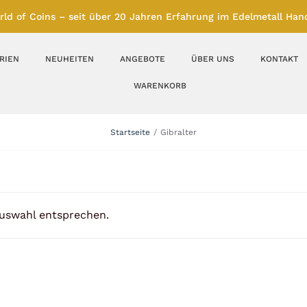
rld of Coins – seit über 20 Jahren Erfahrung im Edelmetall Hand
RIEN
NEUHEITEN
ANGEBOTE
ÜBER UNS
KONTAKT
WARENKORB
Silberbarren
Silbermünzen
Startseite
Gibralter
Feinunze – Größen
Feinunze – Größen
1 oz
1 bis 50 g
Gramm – Größen
100 bis 1000 g
Auswahl entsprechen.
Farbmünzen
Münzbarren
Platin
Andere Metalle