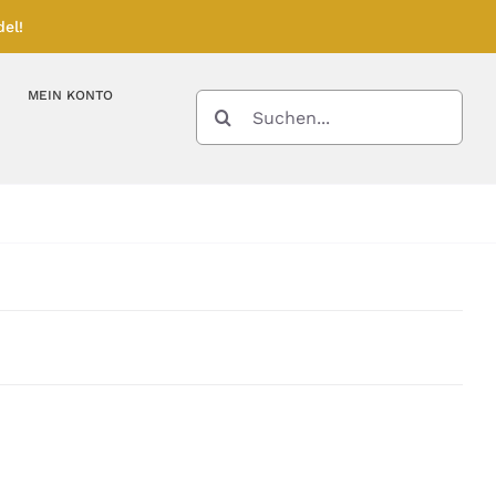
el!
MEIN KONTO
SUCHE
NACH:
Kupferbarren
Kupfermünzen
Feinunze – Größen
Feinunze – Größen
Gramm – Größen