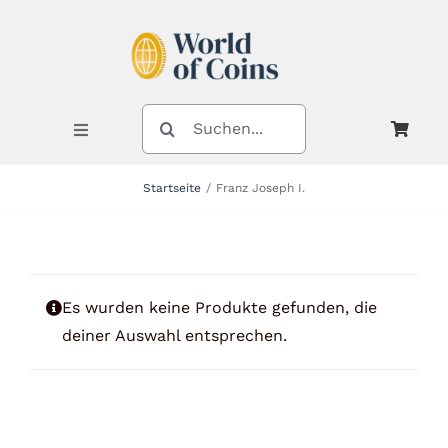
Zum
Inhalt
springen
SUCHE
NACH:
Toggle
Navigation
Startseite
Franz Joseph I.
Shop
Kategorien
Es wurden keine Produkte gefunden, die
deiner Auswahl entsprechen.
Neuheiten