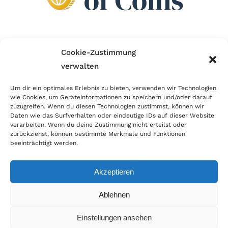
Wir sind Mitglied im Händlerbund!
Cookie-Zustimmung
verwalten
Der Händlerbund setzt sich für sicheren und
erfolgreichen E-Commerce ein. Auch wir sind wie
Um dir ein optimales Erlebnis zu bieten, verwenden wir Technologien
wie Cookies, um Geräteinformationen zu speichern und/oder darauf
viele Onlineshops im Netz Mitglied im Händlerbund
zuzugreifen. Wenn du diesen Technologien zustimmst, können wir
und unterstützen fairen Onlinehandel.
Daten wie das Surfverhalten oder eindeutige IDs auf dieser Website
verarbeiten. Wenn du deine Zustimmung nicht erteilst oder
zurückziehst, können bestimmte Merkmale und Funktionen
beeinträchtigt werden.
Akzeptieren
© Copyright 2026 | World of Coins |
Impressum
|
Datenschutz
|
Cookie
Ablehnen
Richtlinie
|
AGB
|
Widerruf
|
Zahlung & Versand
|
Batteriehinweis
Einstellungen ansehen