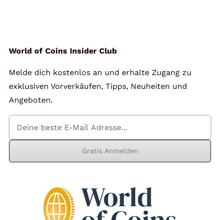
Angebote
Über Uns
World of Coins Insider Club
Melde dich kostenlos an und erhalte Zugang zu
Kontakt
exklusiven Vorverkäufen, Tipps, Neuheiten und
Angeboten.
Mein Konto
Gratis Anmelden
Warenkorb