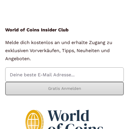
Angebote
Über Uns
World of Coins Insider Club
Melde dich kostenlos an und erhalte Zugang zu
Kontakt
exklusiven Vorverkäufen, Tipps, Neuheiten und
Angeboten.
Mein Konto
Gratis Anmelden
Warenkorb