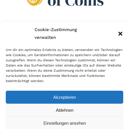
Wir sind Mitglied im Händlerbund!
Cookie-Zustimmung
verwalten
Der Händlerbund setzt sich für sicheren und
erfolgreichen E-Commerce ein. Auch wir sind wie
Um dir ein optimales Erlebnis zu bieten, verwenden wir Technologien
wie Cookies, um Geräteinformationen zu speichern und/oder darauf
viele Onlineshops im Netz Mitglied im Händlerbund
zuzugreifen. Wenn du diesen Technologien zustimmst, können wir
und unterstützen fairen Onlinehandel.
Daten wie das Surfverhalten oder eindeutige IDs auf dieser Website
verarbeiten. Wenn du deine Zustimmung nicht erteilst oder
zurückziehst, können bestimmte Merkmale und Funktionen
beeinträchtigt werden.
Akzeptieren
© Copyright 2026 | World of Coins |
Impressum
|
Datenschutz
|
Cookie
Ablehnen
Richtlinie
|
AGB
|
Widerruf
|
Zahlung & Versand
|
Batteriehinweis
Einstellungen ansehen