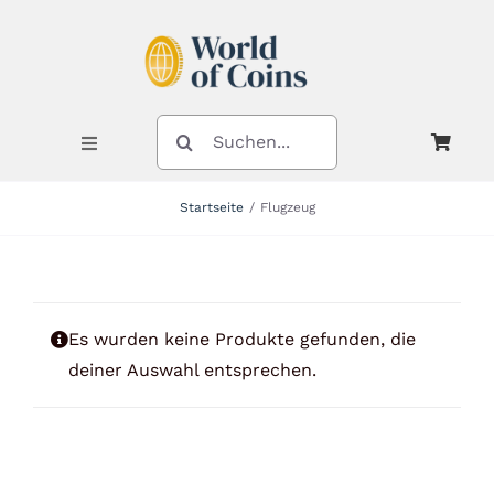
Zum
Inhalt
springen
SUCHE
NACH:
Toggle
Navigation
Startseite
Flugzeug
Shop
Kategorien
Es wurden keine Produkte gefunden, die
deiner Auswahl entsprechen.
Neuheiten