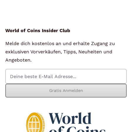
Angebote
Über Uns
World of Coins Insider Club
Melde dich kostenlos an und erhalte Zugang zu
Kontakt
exklusiven Vorverkäufen, Tipps, Neuheiten und
Angeboten.
Mein Konto
Gratis Anmelden
Warenkorb