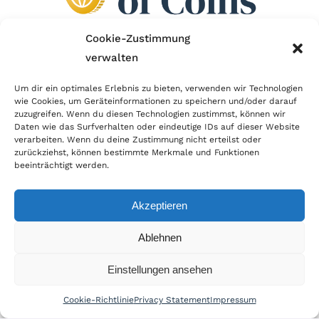
Cookie-Zustimmung
verwalten
Wir sind Mitglied im Händlerbund!
Um dir ein optimales Erlebnis zu bieten, verwenden wir Technologien
wie Cookies, um Geräteinformationen zu speichern und/oder darauf
Der Händlerbund setzt sich für sicheren und
zuzugreifen. Wenn du diesen Technologien zustimmst, können wir
erfolgreichen E-Commerce ein. Auch wir sind wie
Daten wie das Surfverhalten oder eindeutige IDs auf dieser Website
verarbeiten. Wenn du deine Zustimmung nicht erteilst oder
viele Onlineshops im Netz Mitglied im Händlerbund
zurückziehst, können bestimmte Merkmale und Funktionen
und unterstützen fairen Onlinehandel.
beeinträchtigt werden.
Akzeptieren
© Copyright 2026 | World of Coins |
Impressum
|
Datenschutz
|
Cookie
Ablehnen
Richtlinie
|
AGB
|
Widerruf
|
Zahlung & Versand
|
Batteriehinweis
Einstellungen ansehen
Cookie-Richtlinie
Privacy Statement
Impressum