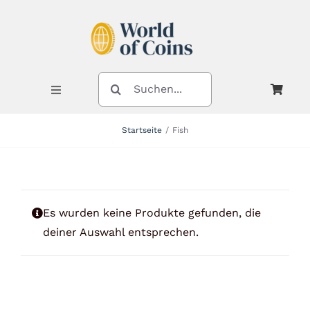
Zum
Inhalt
springen
SUCHE
NACH:
Toggle
Navigation
Startseite
Fish
Shop
Kategorien
Es wurden keine Produkte gefunden, die
deiner Auswahl entsprechen.
Neuheiten