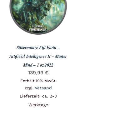
Angebote
Über Uns
Silbermünze Fiji Earth –
Kontakt
Artificial Intelligence II – Master
Mind – 1 oz 2022
139,99
€
Mein Konto
Enthält 19% MwSt.
Versand
zzgl.
Lieferzeit: ca. 2-3
Warenkorb
Werktage