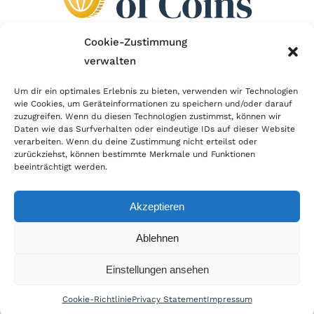
Cookie-Zustimmung
verwalten
Wir sind Mitglied im Händlerbund!
Um dir ein optimales Erlebnis zu bieten, verwenden wir Technologien
Der Händlerbund setzt sich für sicheren und
wie Cookies, um Geräteinformationen zu speichern und/oder darauf
zuzugreifen. Wenn du diesen Technologien zustimmst, können wir
erfolgreichen E-Commerce ein. Auch wir sind wie
Daten wie das Surfverhalten oder eindeutige IDs auf dieser Website
verarbeiten. Wenn du deine Zustimmung nicht erteilst oder
viele Onlineshops im Netz Mitglied im Händlerbund
zurückziehst, können bestimmte Merkmale und Funktionen
und unterstützen fairen Onlinehandel.
beeinträchtigt werden.
Akzeptieren
Ablehnen
© Copyright 2026 | World of Coins |
Impressum
|
Datenschutz
|
Cookie
Einstellungen ansehen
Richtlinie
|
AGB
|
Widerruf
|
Zahlung & Versand
|
Batteriehinweis
Cookie-Richtlinie
Privacy Statement
Impressum