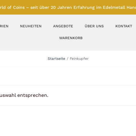
rld of Coins – seit über 20 Jahren Erfahrung im Edelmetall Hand
RIEN
NEUHEITEN
ANGEBOTE
ÜBER UNS
KONTAKT
WARENKORB
Silberbarren
Silbermünzen
Startseite
Feinkupfer
Feinunze – Größen
Feinunze – Größen
1 oz
1 bis 50 g
Gramm – Größen
100 bis 1000 g
Auswahl entsprechen.
Farbmünzen
Münzbarren
Platin
Andere Metalle