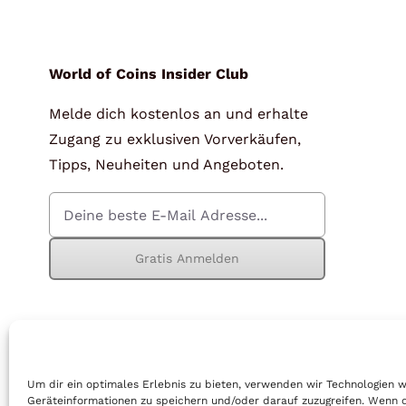
für Barren und Blister
Lupen
Münzkapseln
für Banknoten
World of Coins Insider Club
Melde dich kostenlos an und erhalte
Münzkoffer
Handschuhe
Zugang zu exklusiven Vorverkäufen,
Münzboxen
Prüfgeräte / -säuren
Tipps, Neuheiten und Angeboten.
Münzständer
Reinigung
Sammelalben
Sonstiges
Gratis Anmelden
© Copyright 2026 | World of Coins |
Impressum
|
Datenschutz
|
Cook
Um dir ein optimales Erlebnis zu bieten, verwenden wir Technologien 
Geräteinformationen zu speichern und/oder darauf zuzugreifen. Wenn 