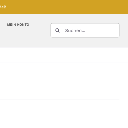
el!
MEIN KONTO
SUCHE
NACH:
Kupferbarren
Kupfermünzen
Feinunze – Größen
Feinunze – Größen
Gramm – Größen