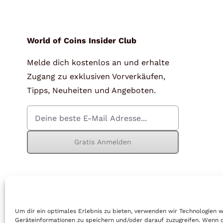
für Barren und Blister
Lupen
Münzkapseln
für Banknoten
World of Coins Insider Club
Melde dich kostenlos an und erhalte
Münzkoffer
Handschuhe
Zugang zu exklusiven Vorverkäufen,
Münzboxen
Prüfgeräte / -säuren
Tipps, Neuheiten und Angeboten.
Münzständer
Reinigung
Sammelalben
Sonstiges
Gratis Anmelden
© Copyright 2026 | World of Coins |
Impressum
|
Datenschutz
|
Cook
Um dir ein optimales Erlebnis zu bieten, verwenden wir Technologien 
Geräteinformationen zu speichern und/oder darauf zuzugreifen. Wenn 