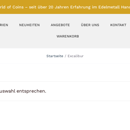
rld of Coins – seit über 20 Jahren Erfahrung im Edelmetall Hand
RIEN
NEUHEITEN
ANGEBOTE
ÜBER UNS
KONTAKT
WARENKORB
Silberbarren
Silbermünzen
Startseite
Excalibur
Feinunze – Größen
Feinunze – Größen
1 oz
1 bis 50 g
Gramm – Größen
100 bis 1000 g
Auswahl entsprechen.
Farbmünzen
Münzbarren
Platin
Andere Metalle