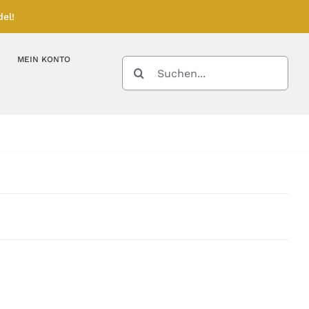
el!
MEIN KONTO
SUCHE
NACH:
Kupferbarren
Kupfermünzen
Feinunze – Größen
Feinunze – Größen
Gramm – Größen