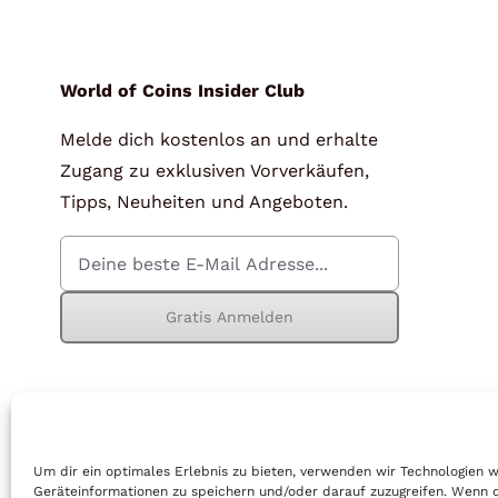
für Barren und Blister
Lupen
Münzkapseln
für Banknoten
World of Coins Insider Club
Melde dich kostenlos an und erhalte
Münzkoffer
Handschuhe
Zugang zu exklusiven Vorverkäufen,
Münzboxen
Prüfgeräte / -säuren
Tipps, Neuheiten und Angeboten.
Münzständer
Reinigung
Sammelalben
Sonstiges
Gratis Anmelden
© Copyright 2026 | World of Coins |
Impressum
|
Datenschutz
|
Cook
Um dir ein optimales Erlebnis zu bieten, verwenden wir Technologien 
Geräteinformationen zu speichern und/oder darauf zuzugreifen. Wenn 