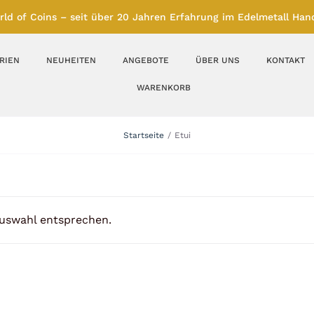
rld of Coins – seit über 20 Jahren Erfahrung im Edelmetall Hand
RIEN
NEUHEITEN
ANGEBOTE
ÜBER UNS
KONTAKT
WARENKORB
Silberbarren
Silbermünzen
Startseite
Etui
Feinunze – Größen
Feinunze – Größen
1 oz
1 bis 50 g
Gramm – Größen
100 bis 1000 g
Auswahl entsprechen.
Farbmünzen
Münzbarren
Platin
Andere Metalle