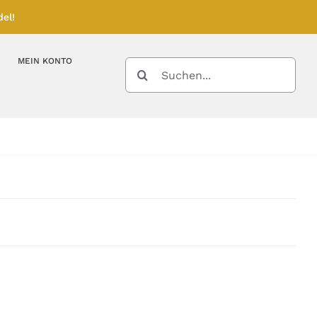
el!
MEIN KONTO
SUCHE
NACH:
Kupferbarren
Kupfermünzen
Feinunze – Größen
Feinunze – Größen
Gramm – Größen