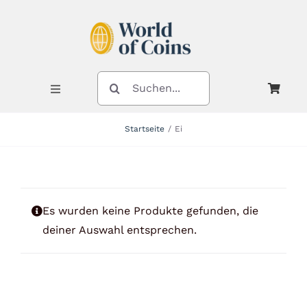
Zum
Inhalt
springen
SUCHE
NACH:
Toggle
Navigation
Startseite
Ei
Shop
Kategorien
Es wurden keine Produkte gefunden, die
deiner Auswahl entsprechen.
Neuheiten