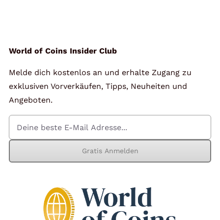
Angebote
Über Uns
World of Coins Insider Club
Melde dich kostenlos an und erhalte Zugang zu
Kontakt
exklusiven Vorverkäufen, Tipps, Neuheiten und
Angeboten.
Mein Konto
Gratis Anmelden
Warenkorb