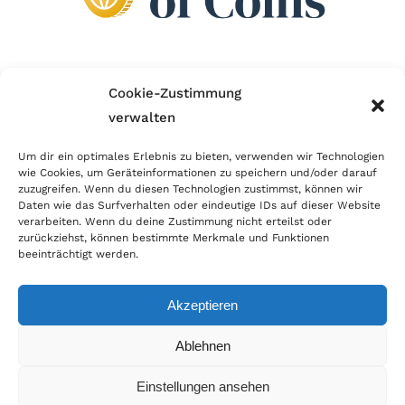
Wir sind Mitglied im Händlerbund!
Cookie-Zustimmung
verwalten
Der Händlerbund setzt sich für sicheren und
erfolgreichen E-Commerce ein. Auch wir sind wie
Um dir ein optimales Erlebnis zu bieten, verwenden wir Technologien
wie Cookies, um Geräteinformationen zu speichern und/oder darauf
viele Onlineshops im Netz Mitglied im Händlerbund
zuzugreifen. Wenn du diesen Technologien zustimmst, können wir
und unterstützen fairen Onlinehandel.
Daten wie das Surfverhalten oder eindeutige IDs auf dieser Website
verarbeiten. Wenn du deine Zustimmung nicht erteilst oder
zurückziehst, können bestimmte Merkmale und Funktionen
beeinträchtigt werden.
Akzeptieren
© Copyright 2026 | World of Coins |
Impressum
|
Datenschutz
|
Cookie
Ablehnen
Richtlinie
|
AGB
|
Widerruf
|
Zahlung & Versand
|
Batteriehinweis
Einstellungen ansehen