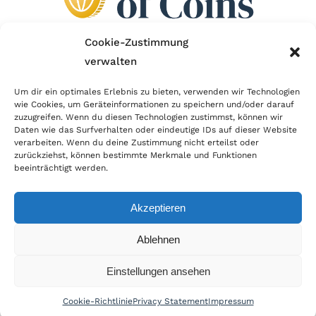
Cookie-Zustimmung
verwalten
Wir sind Mitglied im Händlerbund!
Um dir ein optimales Erlebnis zu bieten, verwenden wir Technologien
Der Händlerbund setzt sich für sicheren und
wie Cookies, um Geräteinformationen zu speichern und/oder darauf
zuzugreifen. Wenn du diesen Technologien zustimmst, können wir
erfolgreichen E-Commerce ein. Auch wir sind wie
Daten wie das Surfverhalten oder eindeutige IDs auf dieser Website
verarbeiten. Wenn du deine Zustimmung nicht erteilst oder
viele Onlineshops im Netz Mitglied im Händlerbund
zurückziehst, können bestimmte Merkmale und Funktionen
und unterstützen fairen Onlinehandel.
beeinträchtigt werden.
Akzeptieren
Ablehnen
© Copyright 2019 | World of Coins |
Impressum
|
Datenschutz
|
Cookie
Einstellungen ansehen
Richtlinie
|
AGB
|
Widerruf
|
Zahlung & Versand
|
Batteriehinweis
Cookie-Richtlinie
Privacy Statement
Impressum