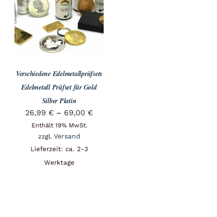
Angebote
Über Uns
Verschiedene Edelmetallprüfsets
Kontakt
Edelmetall Prüfset für Gold
Silber Platin
Preisspanne:
26,99
€
–
69,00
€
Mein Konto
26,99 €
Enthält 19% MwSt.
Versand
zzgl.
bis
Lieferzeit: ca. 2-3
69,00 €
Warenkorb
Werktage