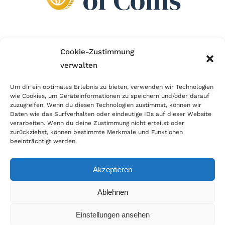
Wir sind Mitglied im Händlerbund!
Cookie-Zustimmung
verwalten
Der Händlerbund setzt sich für sicheren und
erfolgreichen E-Commerce ein. Auch wir sind wie
Um dir ein optimales Erlebnis zu bieten, verwenden wir Technologien
wie Cookies, um Geräteinformationen zu speichern und/oder darauf
viele Onlineshops im Netz Mitglied im Händlerbund
zuzugreifen. Wenn du diesen Technologien zustimmst, können wir
und unterstützen fairen Onlinehandel.
Daten wie das Surfverhalten oder eindeutige IDs auf dieser Website
verarbeiten. Wenn du deine Zustimmung nicht erteilst oder
zurückziehst, können bestimmte Merkmale und Funktionen
beeinträchtigt werden.
Akzeptieren
© Copyright 2026 | World of Coins |
Impressum
|
Datenschutz
|
Cookie
Ablehnen
Richtlinie
|
AGB
|
Widerruf
|
Zahlung & Versand
|
Batteriehinweis
Einstellungen ansehen