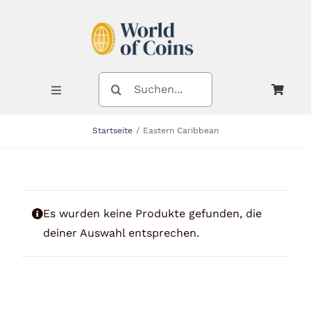
Zum
Inhalt
springen
SUCHE
NACH:
Toggle
Navigation
Startseite
Eastern Caribbean
Shop
Kategorien
Es wurden keine Produkte gefunden, die
deiner Auswahl entsprechen.
Neuheiten