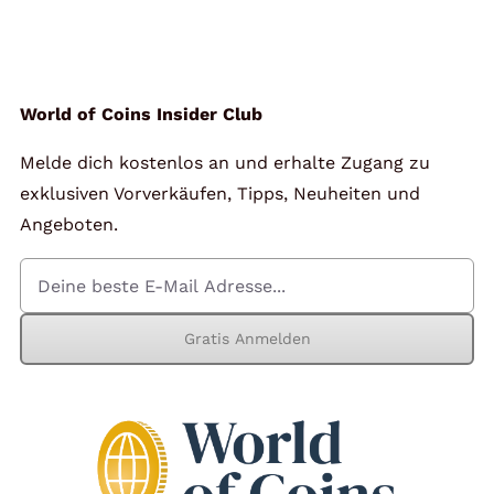
Angebote
Über Uns
World of Coins Insider Club
Melde dich kostenlos an und erhalte Zugang zu
Kontakt
exklusiven Vorverkäufen, Tipps, Neuheiten und
Angeboten.
Mein Konto
Gratis Anmelden
Warenkorb