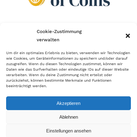
Wir sind Mitglied im Händlerbund!
Cookie-Zustimmung
verwalten
Der Händlerbund setzt sich für sicheren und
erfolgreichen E-Commerce ein. Auch wir sind wie
Um dir ein optimales Erlebnis zu bieten, verwenden wir Technologien
wie Cookies, um Geräteinformationen zu speichern und/oder darauf
viele Onlineshops im Netz Mitglied im Händlerbund
zuzugreifen. Wenn du diesen Technologien zustimmst, können wir
und unterstützen fairen Onlinehandel.
Daten wie das Surfverhalten oder eindeutige IDs auf dieser Website
verarbeiten. Wenn du deine Zustimmung nicht erteilst oder
zurückziehst, können bestimmte Merkmale und Funktionen
beeinträchtigt werden.
Akzeptieren
© Copyright 2026 | World of Coins |
Impressum
|
Datenschutz
|
Cookie
Ablehnen
Richtlinie
|
AGB
|
Widerruf
|
Zahlung & Versand
|
Batteriehinweis
Einstellungen ansehen