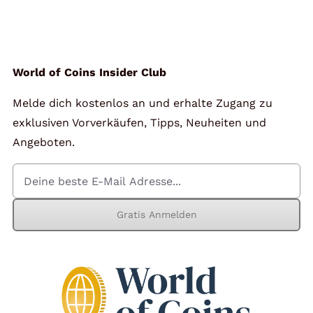
Angebote
Über Uns
World of Coins Insider Club
Melde dich kostenlos an und erhalte Zugang zu
Kontakt
exklusiven Vorverkäufen, Tipps, Neuheiten und
Angeboten.
Mein Konto
Gratis Anmelden
Warenkorb