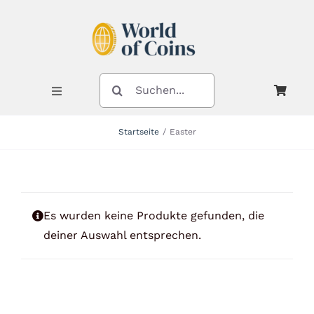
Zum
Inhalt
springen
SUCHE
NACH:
Toggle
Navigation
Startseite
Easter
Shop
Kategorien
Es wurden keine Produkte gefunden, die
deiner Auswahl entsprechen.
Neuheiten