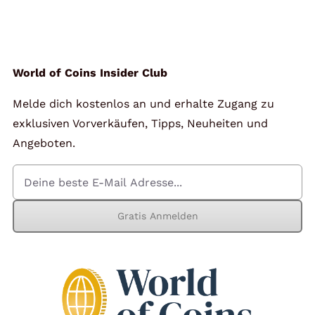
Angebote
Über Uns
World of Coins Insider Club
Melde dich kostenlos an und erhalte Zugang zu
Kontakt
exklusiven Vorverkäufen, Tipps, Neuheiten und
Angeboten.
Mein Konto
Gratis Anmelden
Warenkorb