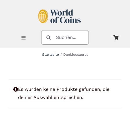
Zum
Inhalt
springen
SUCHE
NACH:
Toggle
Navigation
Startseite
Dunkleosaurus
Shop
Kategorien
Es wurden keine Produkte gefunden, die
deiner Auswahl entsprechen.
Neuheiten