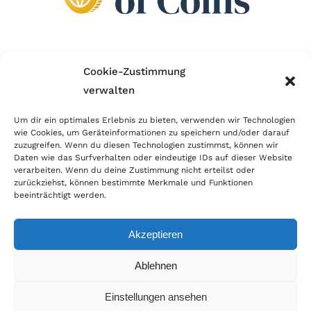
Wir sind Mitglied im Händlerbund!
Cookie-Zustimmung
verwalten
Der Händlerbund setzt sich für sicheren und
erfolgreichen E-Commerce ein. Auch wir sind wie
Um dir ein optimales Erlebnis zu bieten, verwenden wir Technologien
wie Cookies, um Geräteinformationen zu speichern und/oder darauf
viele Onlineshops im Netz Mitglied im Händlerbund
zuzugreifen. Wenn du diesen Technologien zustimmst, können wir
und unterstützen fairen Onlinehandel.
Daten wie das Surfverhalten oder eindeutige IDs auf dieser Website
verarbeiten. Wenn du deine Zustimmung nicht erteilst oder
zurückziehst, können bestimmte Merkmale und Funktionen
beeinträchtigt werden.
Akzeptieren
© Copyright 2026 | World of Coins |
Impressum
|
Datenschutz
|
Cookie
Ablehnen
Richtlinie
|
AGB
|
Widerruf
|
Zahlung & Versand
|
Batteriehinweis
Einstellungen ansehen