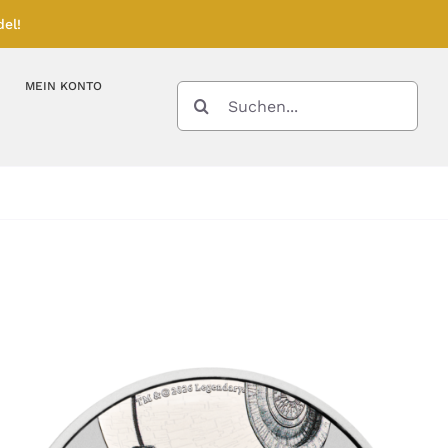
el!
MEIN KONTO
SUCHE
NACH:
Kupferbarren
Kupfermünzen
Feinunze – Größen
Feinunze – Größen
Gramm – Größen