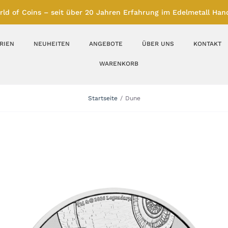
rld of Coins – seit über 20 Jahren Erfahrung im Edelmetall Hand
RIEN
NEUHEITEN
ANGEBOTE
ÜBER UNS
KONTAKT
WARENKORB
Silberbarren
Silbermünzen
Startseite
Dune
Feinunze – Größen
Feinunze – Größen
1 oz
1 bis 50 g
Gramm – Größen
100 bis 1000 g
Farbmünzen
Münzbarren
Platin
Andere Metalle