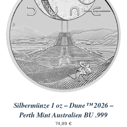
Titan
Messing
Niob
Nickel
Aluminium
Silbermünze 1 oz – Dune™ 2026 –
Perth Mint Australien BU .999
74,99
€