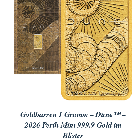
für Barren und Blister
Lupen
Münzkapseln
für Banknoten
Münzkoffer
Handschuhe
Münzboxen
Prüfgeräte / -säuren
Münzständer
Reinigung
Sammelalben
Sonstiges
Goldbarren 1 Gramm – Dune™ –
2026 Perth Mint 999.9 Gold im
Blister