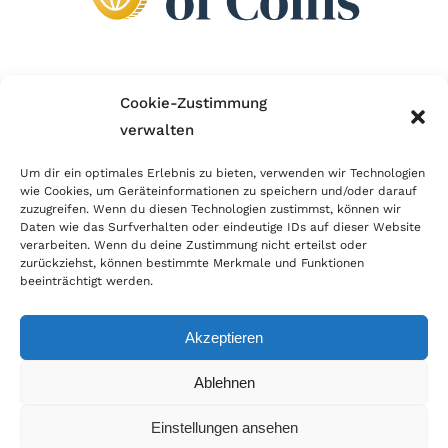
Wir sind Mitglied im Händlerbund!
Cookie-Zustimmung
verwalten
Der Händlerbund setzt sich für sicheren und
erfolgreichen E-Commerce ein. Auch wir sind wie
Um dir ein optimales Erlebnis zu bieten, verwenden wir Technologien
wie Cookies, um Geräteinformationen zu speichern und/oder darauf
viele Onlineshops im Netz Mitglied im Händlerbund
zuzugreifen. Wenn du diesen Technologien zustimmst, können wir
und unterstützen fairen Onlinehandel.
Daten wie das Surfverhalten oder eindeutige IDs auf dieser Website
verarbeiten. Wenn du deine Zustimmung nicht erteilst oder
zurückziehst, können bestimmte Merkmale und Funktionen
beeinträchtigt werden.
Akzeptieren
© Copyright 2026 | World of Coins |
Impressum
|
Datenschutz
|
Cookie
Ablehnen
Richtlinie
|
AGB
|
Widerruf
|
Zahlung & Versand
|
Batteriehinweis
Einstellungen ansehen