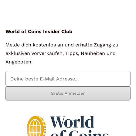
Angebote
Über Uns
World of Coins Insider Club
Melde dich kostenlos an und erhalte Zugang zu
Kontakt
exklusiven Vorverkäufen, Tipps, Neuheiten und
Angeboten.
Mein Konto
Gratis Anmelden
Warenkorb