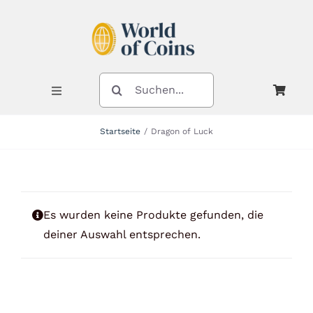
Zum
Inhalt
springen
SUCHE
NACH:
Toggle
Navigation
Startseite
Dragon of Luck
Shop
Kategorien
Es wurden keine Produkte gefunden, die
deiner Auswahl entsprechen.
Neuheiten