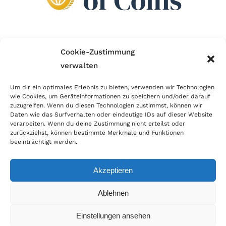
Wir sind Mitglied im Händlerbund!
Cookie-Zustimmung
verwalten
Der Händlerbund setzt sich für sicheren und
erfolgreichen E-Commerce ein. Auch wir sind wie
Um dir ein optimales Erlebnis zu bieten, verwenden wir Technologien
wie Cookies, um Geräteinformationen zu speichern und/oder darauf
viele Onlineshops im Netz Mitglied im Händlerbund
zuzugreifen. Wenn du diesen Technologien zustimmst, können wir
und unterstützen fairen Onlinehandel.
Daten wie das Surfverhalten oder eindeutige IDs auf dieser Website
verarbeiten. Wenn du deine Zustimmung nicht erteilst oder
zurückziehst, können bestimmte Merkmale und Funktionen
beeinträchtigt werden.
Akzeptieren
© Copyright 2026 | World of Coins |
Impressum
|
Datenschutz
|
Cookie
Ablehnen
Richtlinie
|
AGB
|
Widerruf
|
Zahlung & Versand
|
Batteriehinweis
Einstellungen ansehen