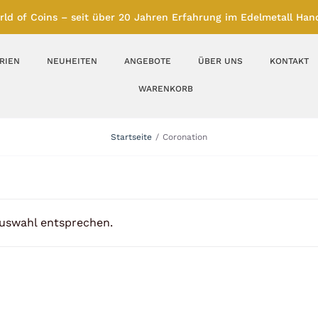
rld of Coins – seit über 20 Jahren Erfahrung im Edelmetall Hand
RIEN
NEUHEITEN
ANGEBOTE
ÜBER UNS
KONTAKT
WARENKORB
Silberbarren
Silbermünzen
Startseite
Coronation
Feinunze – Größen
Feinunze – Größen
1 oz
1 bis 50 g
Gramm – Größen
100 bis 1000 g
Auswahl entsprechen.
Farbmünzen
Münzbarren
Platin
Andere Metalle