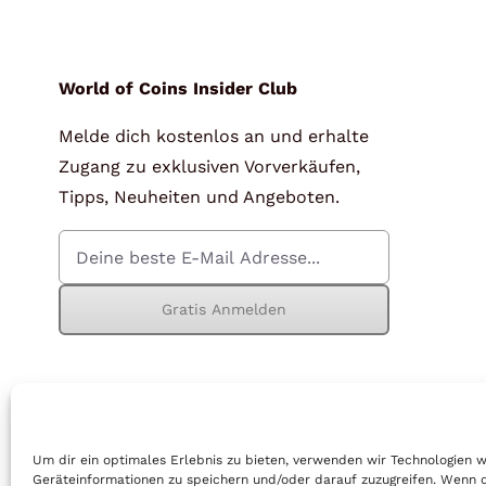
für Barren und Blister
Lupen
Münzkapseln
für Banknoten
World of Coins Insider Club
Melde dich kostenlos an und erhalte
Münzkoffer
Handschuhe
Zugang zu exklusiven Vorverkäufen,
Münzboxen
Prüfgeräte / -säuren
Tipps, Neuheiten und Angeboten.
Münzständer
Reinigung
Sammelalben
Sonstiges
Gratis Anmelden
© Copyright 2026 | World of Coins |
Impressum
|
Datenschutz
|
Cook
Um dir ein optimales Erlebnis zu bieten, verwenden wir Technologien 
Geräteinformationen zu speichern und/oder darauf zuzugreifen. Wenn 