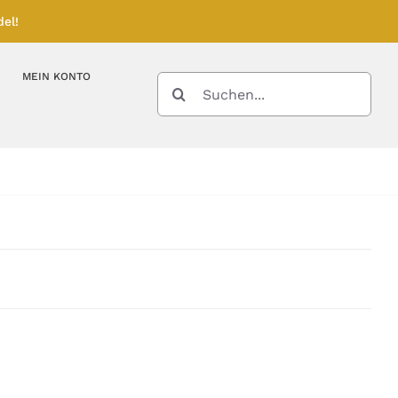
el!
MEIN KONTO
SUCHE
NACH:
Kupferbarren
Kupfermünzen
Feinunze – Größen
Feinunze – Größen
Gramm – Größen