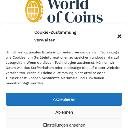
Cookie-Zustimmung
verwalten
Wir sind Mitglied im Händlerbund!
Um dir ein optimales Erlebnis zu bieten, verwenden wir Technologien
Der Händlerbund setzt sich für sicheren und
wie Cookies, um Geräteinformationen zu speichern und/oder darauf
zuzugreifen. Wenn du diesen Technologien zustimmst, können wir
erfolgreichen E-Commerce ein. Auch wir sind wie
Daten wie das Surfverhalten oder eindeutige IDs auf dieser Website
verarbeiten. Wenn du deine Zustimmung nicht erteilst oder
viele Onlineshops im Netz Mitglied im Händlerbund
zurückziehst, können bestimmte Merkmale und Funktionen
und unterstützen fairen Onlinehandel.
beeinträchtigt werden.
Akzeptieren
Ablehnen
© Copyright 2026 | World of Coins |
Impressum
|
Datenschutz
|
Cookie
Einstellungen ansehen
Richtlinie
|
AGB
|
Widerruf
|
Zahlung & Versand
|
Batteriehinweis