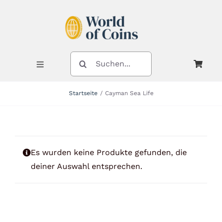
Zum
Inhalt
springen
SUCHE
NACH:
Toggle
Navigation
Startseite
Cayman Sea Life
Shop
Kategorien
Es wurden keine Produkte gefunden, die
deiner Auswahl entsprechen.
Neuheiten