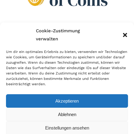
Wir sind Mitglied im Händlerbund!
Cookie-Zustimmung
verwalten
Der Händlerbund setzt sich für sicheren und
erfolgreichen E-Commerce ein. Auch wir sind wie
Um dir ein optimales Erlebnis zu bieten, verwenden wir Technologien
wie Cookies, um Geräteinformationen zu speichern und/oder darauf
viele Onlineshops im Netz Mitglied im Händlerbund
zuzugreifen. Wenn du diesen Technologien zustimmst, können wir
und unterstützen fairen Onlinehandel.
Daten wie das Surfverhalten oder eindeutige IDs auf dieser Website
verarbeiten. Wenn du deine Zustimmung nicht erteilst oder
zurückziehst, können bestimmte Merkmale und Funktionen
beeinträchtigt werden.
Akzeptieren
© Copyright 2026 | World of Coins |
Impressum
|
Datenschutz
|
Cookie
Ablehnen
Richtlinie
|
AGB
|
Widerruf
|
Zahlung & Versand
|
Batteriehinweis
Einstellungen ansehen