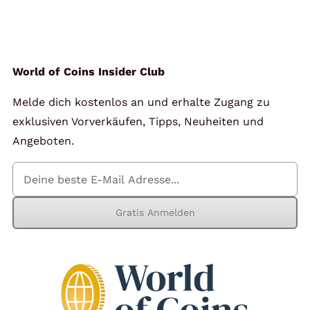
Angebote
Über Uns
World of Coins Insider Club
Melde dich kostenlos an und erhalte Zugang zu
Kontakt
exklusiven Vorverkäufen, Tipps, Neuheiten und
Angeboten.
Mein Konto
Gratis Anmelden
Warenkorb