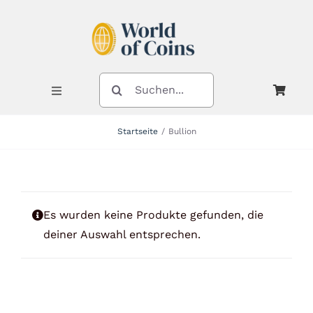
Zum
Inhalt
springen
SUCHE
NACH:
Toggle
Navigation
Startseite
Bullion
Shop
Kategorien
Es wurden keine Produkte gefunden, die
deiner Auswahl entsprechen.
Neuheiten