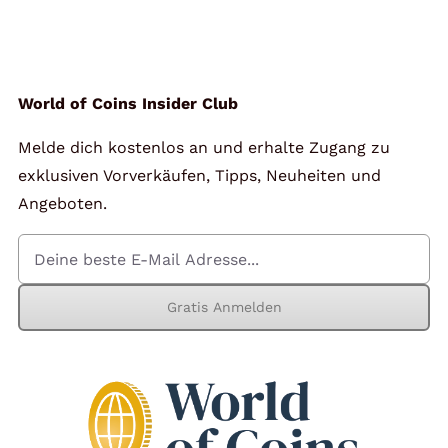
Angebote
Über Uns
World of Coins Insider Club
Melde dich kostenlos an und erhalte Zugang zu
Kontakt
exklusiven Vorverkäufen, Tipps, Neuheiten und
Angeboten.
Mein Konto
Gratis Anmelden
Warenkorb