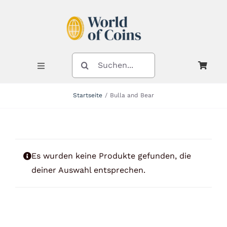
Zum
Inhalt
springen
SUCHE
NACH:
Toggle
Navigation
Startseite
Bulla and Bear
Shop
Kategorien
Es wurden keine Produkte gefunden, die
deiner Auswahl entsprechen.
Neuheiten