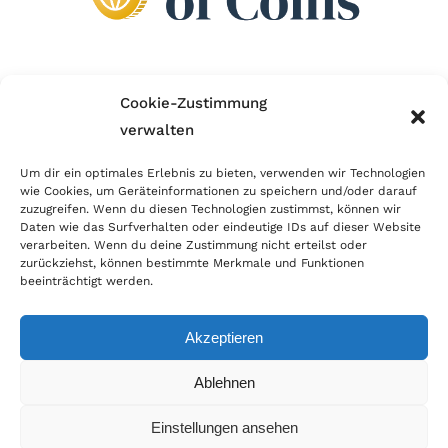
Wir sind Mitglied im Händlerbund!
Cookie-Zustimmung
verwalten
Der Händlerbund setzt sich für sicheren und
erfolgreichen E-Commerce ein. Auch wir sind wie
Um dir ein optimales Erlebnis zu bieten, verwenden wir Technologien
wie Cookies, um Geräteinformationen zu speichern und/oder darauf
viele Onlineshops im Netz Mitglied im Händlerbund
zuzugreifen. Wenn du diesen Technologien zustimmst, können wir
und unterstützen fairen Onlinehandel.
Daten wie das Surfverhalten oder eindeutige IDs auf dieser Website
verarbeiten. Wenn du deine Zustimmung nicht erteilst oder
zurückziehst, können bestimmte Merkmale und Funktionen
beeinträchtigt werden.
Akzeptieren
© Copyright 2026 | World of Coins |
Impressum
|
Datenschutz
|
Cookie
Ablehnen
Richtlinie
|
AGB
|
Widerruf
|
Zahlung & Versand
|
Batteriehinweis
Einstellungen ansehen