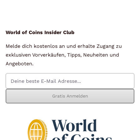
Angebote
Über Uns
World of Coins Insider Club
Melde dich kostenlos an und erhalte Zugang zu
Kontakt
exklusiven Vorverkäufen, Tipps, Neuheiten und
Angeboten.
Mein Konto
Gratis Anmelden
Warenkorb