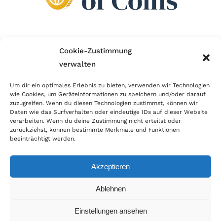
Wir sind Mitglied im Händlerbund!
Cookie-Zustimmung
verwalten
Der Händlerbund setzt sich für sicheren und
erfolgreichen E-Commerce ein. Auch wir sind wie
Um dir ein optimales Erlebnis zu bieten, verwenden wir Technologien
wie Cookies, um Geräteinformationen zu speichern und/oder darauf
viele Onlineshops im Netz Mitglied im Händlerbund
zuzugreifen. Wenn du diesen Technologien zustimmst, können wir
und unterstützen fairen Onlinehandel.
Daten wie das Surfverhalten oder eindeutige IDs auf dieser Website
verarbeiten. Wenn du deine Zustimmung nicht erteilst oder
zurückziehst, können bestimmte Merkmale und Funktionen
beeinträchtigt werden.
Akzeptieren
© Copyright 2026 | World of Coins |
Impressum
|
Datenschutz
|
Cookie
Ablehnen
Richtlinie
|
AGB
|
Widerruf
|
Zahlung & Versand
|
Batteriehinweis
Einstellungen ansehen