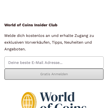
Angebote
Über Uns
World of Coins Insider Club
Melde dich kostenlos an und erhalte Zugang zu
Kontakt
exklusiven Vorverkäufen, Tipps, Neuheiten und
Angeboten.
Mein Konto
Gratis Anmelden
Warenkorb