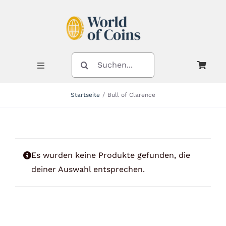
Zum
Inhalt
springen
SUCHE
NACH:
Toggle
Navigation
Startseite
Bull of Clarence
Shop
Kategorien
Es wurden keine Produkte gefunden, die
deiner Auswahl entsprechen.
Neuheiten