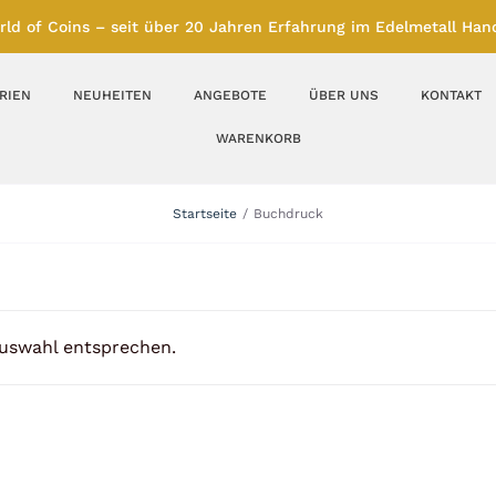
rld of Coins – seit über 20 Jahren Erfahrung im Edelmetall Hand
RIEN
NEUHEITEN
ANGEBOTE
ÜBER UNS
KONTAKT
WARENKORB
Silberbarren
Silbermünzen
Startseite
Buchdruck
Feinunze – Größen
Feinunze – Größen
1 oz
1 bis 50 g
Gramm – Größen
100 bis 1000 g
Auswahl entsprechen.
Farbmünzen
Münzbarren
Platin
Andere Metalle