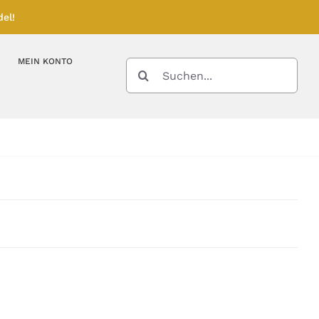
el!
MEIN KONTO
SUCHE
NACH:
Kupferbarren
Kupfermünzen
Feinunze – Größen
Feinunze – Größen
Gramm – Größen