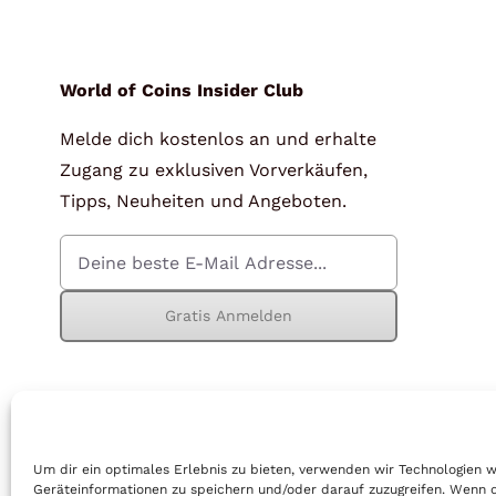
für Barren und Blister
Lupen
Münzkapseln
für Banknoten
World of Coins Insider Club
Melde dich kostenlos an und erhalte
Münzkoffer
Handschuhe
Zugang zu exklusiven Vorverkäufen,
Münzboxen
Prüfgeräte / -säuren
Tipps, Neuheiten und Angeboten.
Münzständer
Reinigung
Sammelalben
Sonstiges
Gratis Anmelden
© Copyright 2026 | World of Coins |
Impressum
|
Datenschutz
|
Cook
Um dir ein optimales Erlebnis zu bieten, verwenden wir Technologien 
Geräteinformationen zu speichern und/oder darauf zuzugreifen. Wenn 