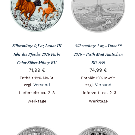
Angebote
Über Uns
Silbermünze 0,5 oz Lunar III
Silbermünze 1 oz – Dune™
Kontakt
Jahr des Pferdes 2026 Farbe
2026 – Perth Mint Australien
Color Silber Münze BU
BU .999
71,99
€
74,99
€
Mein Konto
Enthält 19% MwSt.
Enthält 19% MwSt.
Versand
Versand
zzgl.
zzgl.
Lieferzeit: ca. 2-3
Lieferzeit: ca. 2-3
Warenkorb
Werktage
Werktage