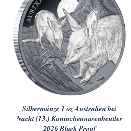
für Barren und Blister
Lupen
Münzkapseln
für Banknoten
Münzkoffer
Handschuhe
Münzboxen
Prüfgeräte / -säuren
Münzständer
Reinigung
Sammelalben
Sonstiges
Silbermünze 1 oz Australien bei
Nacht (13.) Kaninchennasenbeutler
2026 Black Proof