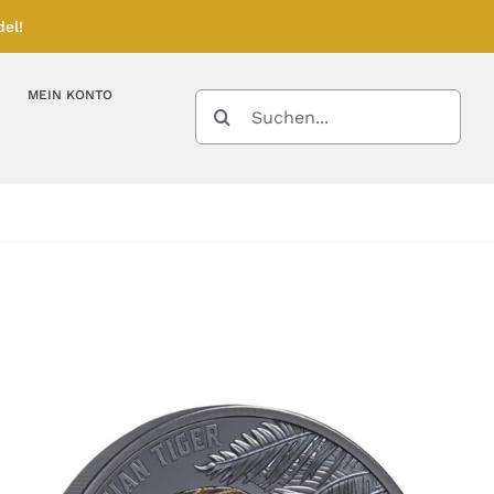
el!
MEIN KONTO
SUCHE
NACH:
Kupferbarren
Kupfermünzen
Feinunze – Größen
Feinunze – Größen
Gramm – Größen