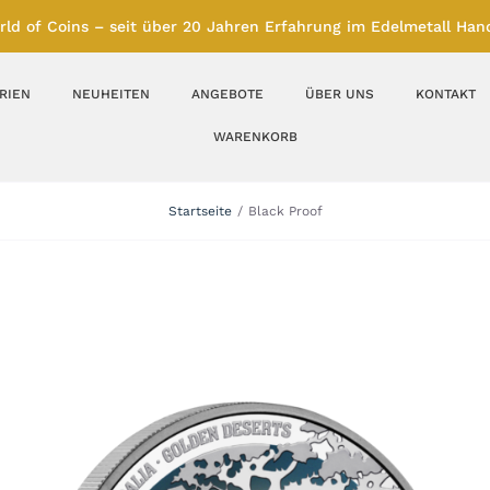
rld of Coins – seit über 20 Jahren Erfahrung im Edelmetall Hand
RIEN
NEUHEITEN
ANGEBOTE
ÜBER UNS
KONTAKT
WARENKORB
Silberbarren
Silbermünzen
Startseite
Black Proof
Feinunze – Größen
Feinunze – Größen
1 oz
1 bis 50 g
Gramm – Größen
100 bis 1000 g
Farbmünzen
Münzbarren
Platin
Andere Metalle