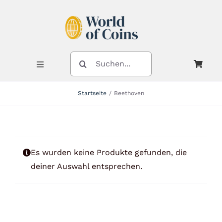
Zum
Inhalt
springen
SUCHE
NACH:
Toggle
Navigation
Startseite
Beethoven
Shop
Kategorien
Es wurden keine Produkte gefunden, die
deiner Auswahl entsprechen.
Neuheiten