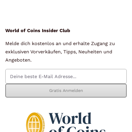
Angebote
Über Uns
World of Coins Insider Club
Melde dich kostenlos an und erhalte Zugang zu
Kontakt
exklusiven Vorverkäufen, Tipps, Neuheiten und
Angeboten.
Mein Konto
Gratis Anmelden
Warenkorb