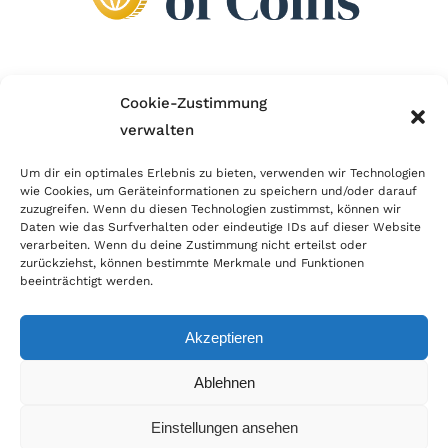
Wir sind Mitglied im Händlerbund!
Cookie-Zustimmung
verwalten
Der Händlerbund setzt sich für sicheren und
erfolgreichen E-Commerce ein. Auch wir sind wie
Um dir ein optimales Erlebnis zu bieten, verwenden wir Technologien
wie Cookies, um Geräteinformationen zu speichern und/oder darauf
viele Onlineshops im Netz Mitglied im Händlerbund
zuzugreifen. Wenn du diesen Technologien zustimmst, können wir
und unterstützen fairen Onlinehandel.
Daten wie das Surfverhalten oder eindeutige IDs auf dieser Website
verarbeiten. Wenn du deine Zustimmung nicht erteilst oder
zurückziehst, können bestimmte Merkmale und Funktionen
beeinträchtigt werden.
Akzeptieren
© Copyright 2026 | World of Coins |
Impressum
|
Datenschutz
|
Cookie
Ablehnen
Richtlinie
|
AGB
|
Widerruf
|
Zahlung & Versand
|
Batteriehinweis
Einstellungen ansehen