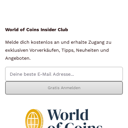
Angebote
Über Uns
World of Coins Insider Club
Melde dich kostenlos an und erhalte Zugang zu
Kontakt
exklusiven Vorverkäufen, Tipps, Neuheiten und
Angeboten.
Mein Konto
Gratis Anmelden
Warenkorb