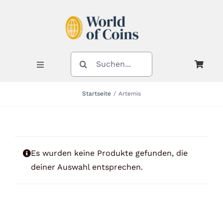
Zum
Inhalt
springen
SUCHE
NACH:
Toggle
Navigation
Startseite
Artemis
Shop
Kategorien
Es wurden keine Produkte gefunden, die
deiner Auswahl entsprechen.
Neuheiten