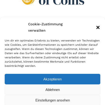
Wir sind Mitglied im Händlerbund!
Cookie-Zustimmung
verwalten
Der Händlerbund setzt sich für sicheren und
erfolgreichen E-Commerce ein. Auch wir sind wie
Um dir ein optimales Erlebnis zu bieten, verwenden wir Technologien
wie Cookies, um Geräteinformationen zu speichern und/oder darauf
viele Onlineshops im Netz Mitglied im Händlerbund
zuzugreifen. Wenn du diesen Technologien zustimmst, können wir
und unterstützen fairen Onlinehandel.
Daten wie das Surfverhalten oder eindeutige IDs auf dieser Website
verarbeiten. Wenn du deine Zustimmung nicht erteilst oder
zurückziehst, können bestimmte Merkmale und Funktionen
beeinträchtigt werden.
Akzeptieren
© Copyright 2026 | World of Coins |
Impressum
|
Datenschutz
|
Cookie
Ablehnen
Richtlinie
|
AGB
|
Widerruf
|
Zahlung & Versand
|
Batteriehinweis
Einstellungen ansehen