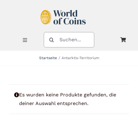
Zum
Inhalt
springen
SUCHE
NACH:
Toggle
Navigation
Startseite
Antarktis-Territorium
Shop
Kategorien
Es wurden keine Produkte gefunden, die
deiner Auswahl entsprechen.
Neuheiten