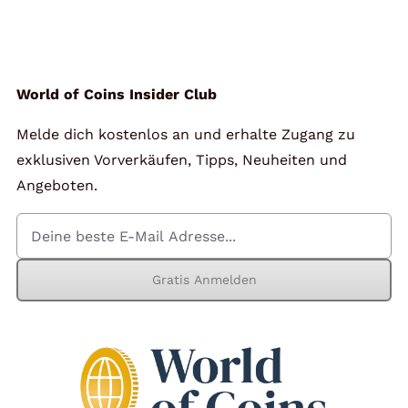
Angebote
Über Uns
World of Coins Insider Club
Melde dich kostenlos an und erhalte Zugang zu
Kontakt
exklusiven Vorverkäufen, Tipps, Neuheiten und
Angeboten.
Mein Konto
Gratis Anmelden
Warenkorb