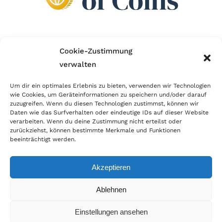
Wir sind Mitglied im Händlerbund!
Cookie-Zustimmung
verwalten
Der Händlerbund setzt sich für sicheren und
erfolgreichen E-Commerce ein. Auch wir sind wie
Um dir ein optimales Erlebnis zu bieten, verwenden wir Technologien
wie Cookies, um Geräteinformationen zu speichern und/oder darauf
viele Onlineshops im Netz Mitglied im Händlerbund
zuzugreifen. Wenn du diesen Technologien zustimmst, können wir
und unterstützen fairen Onlinehandel.
Daten wie das Surfverhalten oder eindeutige IDs auf dieser Website
verarbeiten. Wenn du deine Zustimmung nicht erteilst oder
zurückziehst, können bestimmte Merkmale und Funktionen
beeinträchtigt werden.
Akzeptieren
© Copyright 2026 | World of Coins |
Impressum
|
Datenschutz
|
Cookie
Ablehnen
Richtlinie
|
AGB
|
Widerruf
|
Zahlung & Versand
|
Batteriehinweis
Einstellungen ansehen