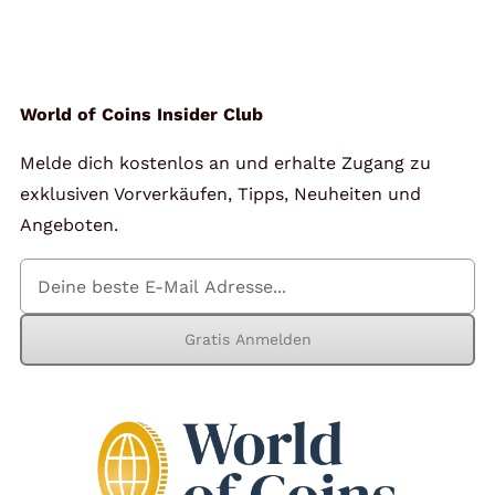
Angebote
Über Uns
World of Coins Insider Club
Melde dich kostenlos an und erhalte Zugang zu
Kontakt
exklusiven Vorverkäufen, Tipps, Neuheiten und
Angeboten.
Mein Konto
Gratis Anmelden
Warenkorb