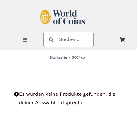
Zum
Inhalt
springen
SUCHE
NACH:
Toggle
Navigation
Startseite
500 Yuan
Shop
Kategorien
Es wurden keine Produkte gefunden, die
deiner Auswahl entsprechen.
Neuheiten