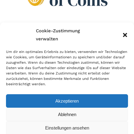
Wir sind Mitglied im Händlerbund!
Cookie-Zustimmung
verwalten
Der Händlerbund setzt sich für sicheren und
erfolgreichen E-Commerce ein. Auch wir sind wie
Um dir ein optimales Erlebnis zu bieten, verwenden wir Technologien
wie Cookies, um Geräteinformationen zu speichern und/oder darauf
viele Onlineshops im Netz Mitglied im Händlerbund
zuzugreifen. Wenn du diesen Technologien zustimmst, können wir
und unterstützen fairen Onlinehandel.
Daten wie das Surfverhalten oder eindeutige IDs auf dieser Website
verarbeiten. Wenn du deine Zustimmung nicht erteilst oder
zurückziehst, können bestimmte Merkmale und Funktionen
beeinträchtigt werden.
Akzeptieren
© Copyright 2026 | World of Coins |
Impressum
|
Datenschutz
|
Cookie
Ablehnen
Richtlinie
|
AGB
|
Widerruf
|
Zahlung & Versand
|
Batteriehinweis
Einstellungen ansehen