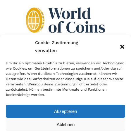
Cookie-Zustimmung
verwalten
Wir sind Mitglied im Händlerbund!
Um dir ein optimales Erlebnis zu bieten, verwenden wir Technologien
Der Händlerbund setzt sich für sicheren und
wie Cookies, um Geräteinformationen zu speichern und/oder darauf
zuzugreifen. Wenn du diesen Technologien zustimmst, können wir
erfolgreichen E-Commerce ein. Auch wir sind wie
Daten wie das Surfverhalten oder eindeutige IDs auf dieser Website
verarbeiten. Wenn du deine Zustimmung nicht erteilst oder
viele Onlineshops im Netz Mitglied im Händlerbund
zurückziehst, können bestimmte Merkmale und Funktionen
und unterstützen fairen Onlinehandel.
beeinträchtigt werden.
Akzeptieren
Ablehnen