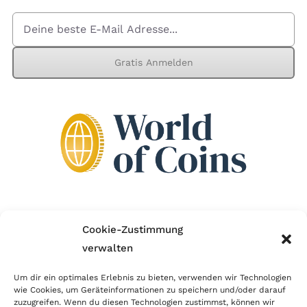
Gratis Anmelden
Wir sind Mitglied im Händlerbund!
Cookie-Zustimmung
verwalten
Der Händlerbund setzt sich für sicheren und
erfolgreichen E-Commerce ein. Auch wir sind wie
Um dir ein optimales Erlebnis zu bieten, verwenden wir Technologien
wie Cookies, um Geräteinformationen zu speichern und/oder darauf
viele Onlineshops im Netz Mitglied im Händlerbund
zuzugreifen. Wenn du diesen Technologien zustimmst, können wir