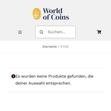
Zum
Inhalt
springen
SUCHE
NACH:
Toggle
Navigation
Startseite
5 FJD
Shop
Kategorien
Es wurden keine Produkte gefunden, die
deiner Auswahl entsprechen.
Neuheiten