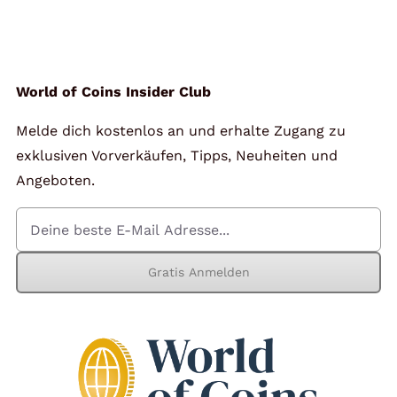
Angebote
Über Uns
World of Coins Insider Club
Melde dich kostenlos an und erhalte Zugang zu
Kontakt
exklusiven Vorverkäufen, Tipps, Neuheiten und
Angeboten.
Mein Konto
Gratis Anmelden
Warenkorb