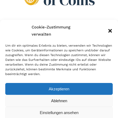
Wir sind Mitglied im Händlerbund!
Cookie-Zustimmung
verwalten
Der Händlerbund setzt sich für sicheren und
erfolgreichen E-Commerce ein. Auch wir sind wie
Um dir ein optimales Erlebnis zu bieten, verwenden wir Technologien
wie Cookies, um Geräteinformationen zu speichern und/oder darauf
viele Onlineshops im Netz Mitglied im Händlerbund
zuzugreifen. Wenn du diesen Technologien zustimmst, können wir
und unterstützen fairen Onlinehandel.
Daten wie das Surfverhalten oder eindeutige IDs auf dieser Website
verarbeiten. Wenn du deine Zustimmung nicht erteilst oder
zurückziehst, können bestimmte Merkmale und Funktionen
beeinträchtigt werden.
Akzeptieren
© Copyright 2026 | World of Coins |
Impressum
|
Datenschutz
|
Cookie
Ablehnen
Richtlinie
|
AGB
|
Widerruf
|
Zahlung & Versand
|
Batteriehinweis
Einstellungen ansehen