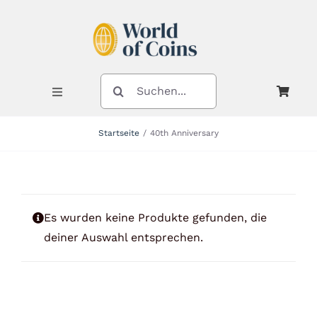
Zum
Inhalt
springen
SUCHE
NACH:
Toggle
Navigation
Startseite
40th Anniversary
Shop
Kategorien
Es wurden keine Produkte gefunden, die
deiner Auswahl entsprechen.
Neuheiten