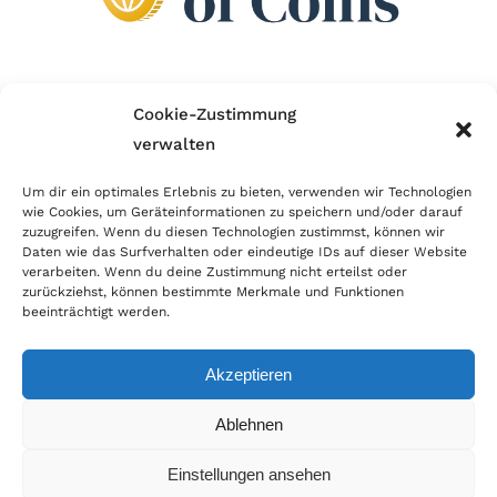
Wir sind Mitglied im Händlerbund!
Cookie-Zustimmung
verwalten
Der Händlerbund setzt sich für sicheren und
erfolgreichen E-Commerce ein. Auch wir sind wie
Um dir ein optimales Erlebnis zu bieten, verwenden wir Technologien
wie Cookies, um Geräteinformationen zu speichern und/oder darauf
viele Onlineshops im Netz Mitglied im Händlerbund
zuzugreifen. Wenn du diesen Technologien zustimmst, können wir
und unterstützen fairen Onlinehandel.
Daten wie das Surfverhalten oder eindeutige IDs auf dieser Website
verarbeiten. Wenn du deine Zustimmung nicht erteilst oder
zurückziehst, können bestimmte Merkmale und Funktionen
beeinträchtigt werden.
Akzeptieren
© Copyright 2026 | World of Coins |
Impressum
|
Datenschutz
|
Cookie
Ablehnen
Richtlinie
|
AGB
|
Widerruf
|
Zahlung & Versand
|
Batteriehinweis
Einstellungen ansehen