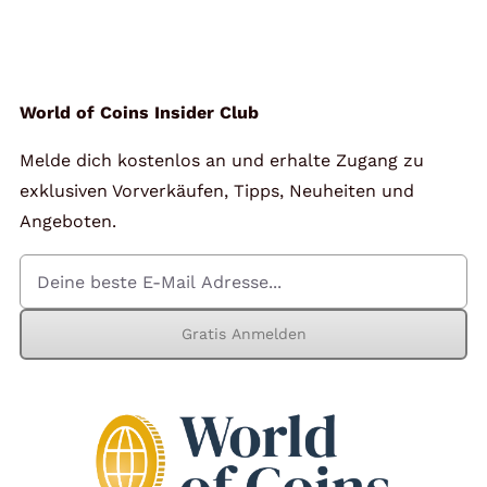
Angebote
Über Uns
World of Coins Insider Club
Melde dich kostenlos an und erhalte Zugang zu
Kontakt
exklusiven Vorverkäufen, Tipps, Neuheiten und
Angeboten.
Mein Konto
Gratis Anmelden
Warenkorb